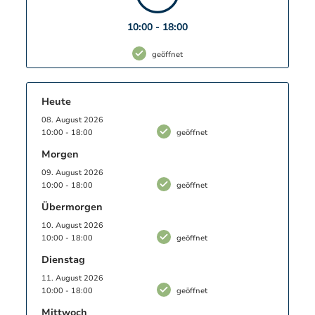
kommunizierende
Sicherheitssystem
steht einem
10:00 - 18:00
sorgenfreien Klettererlebnis nichts im Wege.
Höchste Sicherheitsstandards
und
geöffnet
abwechslungsreiche Herausforderungen: Der
Kletterwald am Unternberg ist der
perfekte
Ausflug
für die ganze Familie, für einen Tag mit
Heute
Freunden, für Teamerlebnisse mit
08. August 2026
Arbeitskollegen oder für einen unterhaltsamen
10:00 - 18:00
geöffnet
Tag mit dem Verein inmitten des
Ruhpoldinger
Morgen
Hausberges
.
09. August 2026
10:00 - 18:00
geöffnet
Für Ihr leibliches Wohl vor und nach dem
Übermorgen
Abenteuer sorgt der Kiosk direkt am Vorplatz der
10. August 2026
Talstation mit einer Auswahl an Snacks und
10:00 - 18:00
geöffnet
Getränken.
Dienstag
11. August 2026
10:00 - 18:00
geöffnet
Mittwoch