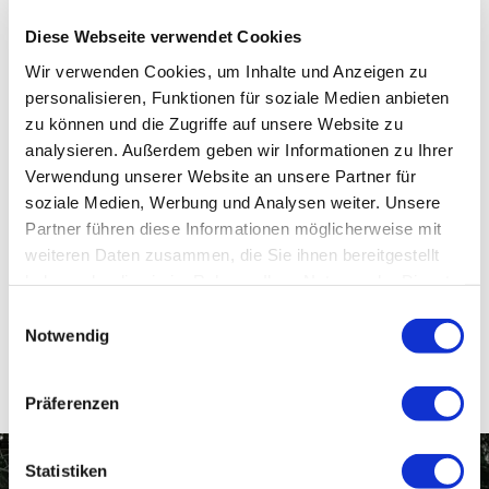
Diese Webseite verwendet Cookies
Wir verwenden Cookies, um Inhalte und Anzeigen zu
personalisieren, Funktionen für soziale Medien anbieten
zu können und die Zugriffe auf unsere Website zu
Mit der
Chiemgau
Karte
pro angefangener
analysieren. Außerdem geben wir Informationen zu Ihrer
Urlaubswoche inklusive:
Verwendung unserer Website an unsere Partner für
soziale Medien, Werbung und Analysen weiter. Unsere
1x3 Stunden Klettern
Partner führen diese Informationen möglicherweise mit
Einlass nur nach Verfügbarkeit. Kein Anspruch
weiteren Daten zusammen, die Sie ihnen bereitgestellt
auf garantierten Eintritt.
haben oder die sie im Rahmen Ihrer Nutzung der Dienste
gesammelt haben.
Einwilligungsauswahl
In der Sommersaison geöffnet.
Notwendig
Präferenzen
Statistiken