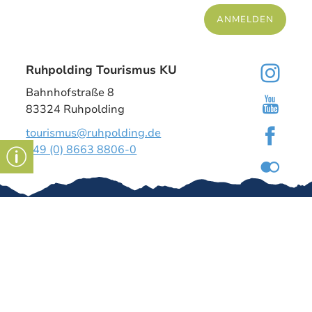
ANMELDEN
Ruhpolding Tourismus KU
Bahnhofstraße 8
83324 Ruhpolding
tourismus@ruhpolding.de
+49 (0) 8663 8806-0
Gut zu wissen
Kontakt
Impressum
Tourismus-
Dashboard
↗
Über uns
Stellenangeb
ote
Gäste-
Datenschutz
Umfrage
↗