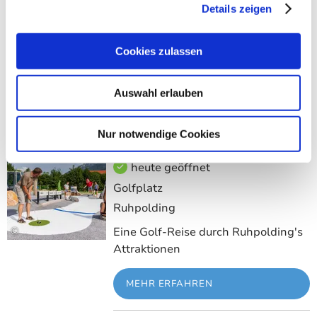
Details zeigen
Die Ruhpoldinger Eishalle rundet
©
das Wintersportprogramm perfekt
ab!
Cookies zulassen
MEHR ERFAHREN
Auswahl erlauben
Nur notwendige Cookies
Adventure Golf Park Ruhpolding
Meh
heute geöffnet
Golfplatz
Ruhpolding
©
Eine Golf-Reise durch Ruhpolding's
Attraktionen
MEHR ERFAHREN