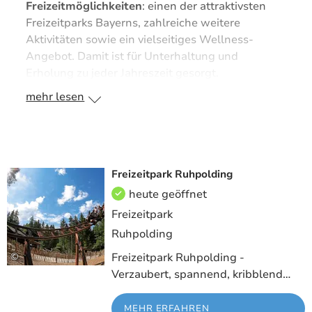
Freizeitmöglichkeiten
: einen der attraktivsten
Freizeitparks Bayerns, zahlreiche weitere
Aktivitäten sowie ein vielseitiges Wellness-
Angebot. Damit ist für Unterhaltung und
Erholung zu jeder Jahreszeit gesorgt.
mehr lesen
Freizeitpark Ruhpolding
Meh
heute geöffnet
Freizeitpark
Ruhpolding
©
Freizeitpark Ruhpolding -
Verzaubert, spannend, kribblend…
MEHR ERFAHREN