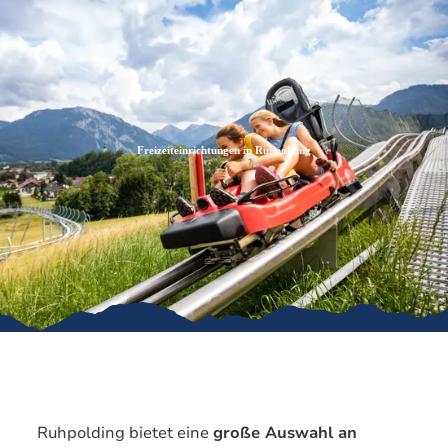
Zum
Zur
Zum
Inhalt
Suche
Footer
Freizeiteinrichtungen in Ruhpolding
Ruhpolding bietet eine
große Auswahl an