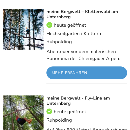
meine Bergwelt – Kletterwald am
Meh
Unternberg
heute geöffnet
Hochseilgarten / Klettern
Ruhpolding
©
Abenteuer vor dem malerischen
Panorama der Chiemgauer Alpen.
MEHR ERFAHREN
meine Bergwelt - Fly-Line am
Meh
Unternberg
heute geöffnet
Ruhpolding
Auf über 600 Meter Länge durch den