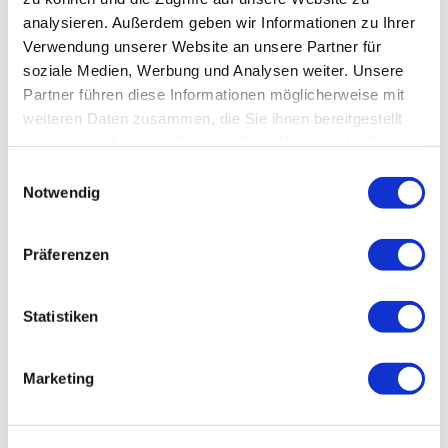
MEHR ERFAHREN
analysieren. Außerdem geben wir Informationen zu Ihrer
Verwendung unserer Website an unsere Partner für
soziale Medien, Werbung und Analysen weiter. Unsere
Tennispark Ruhpolding
Partner führen diese Informationen möglicherweise mit
Meh
weiteren Daten zusammen, die Sie ihnen bereitgestellt
Ruhpolding
haben oder die sie im Rahmen Ihrer Nutzung der Dienste
Der Tennispark Ruhpolding befindet
gesammelt haben.
Einwilligungsauswahl
sich zentral in Ruhpolding am
Notwendig
Parkweg.
©
Präferenzen
MEHR ERFAHREN
Statistiken
Eishalle Ruhpolding
Meh
Marketing
Eislaufen
Ruhpolding