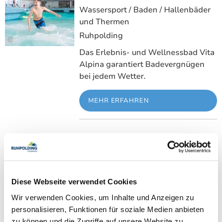
Wassersport / Baden / Hallenbäder
und Thermen
Ruhpolding
©
Das Erlebnis- und Wellnessbad Vita
Alpina garantiert Badevergnügen
bei jedem Wetter.
MEHR ERFAHREN
Minigolf am Kurhaus
Meh
Ruhpolding
Eine der schönsten und
Diese Webseite verwendet Cookies
gepflegtesten Anlagen Ihrer Art in
Wir verwenden Cookies, um Inhalte und Anzeigen zu
Europa.
©
personalisieren, Funktionen für soziale Medien anbieten
zu können und die Zugriffe auf unsere Website zu