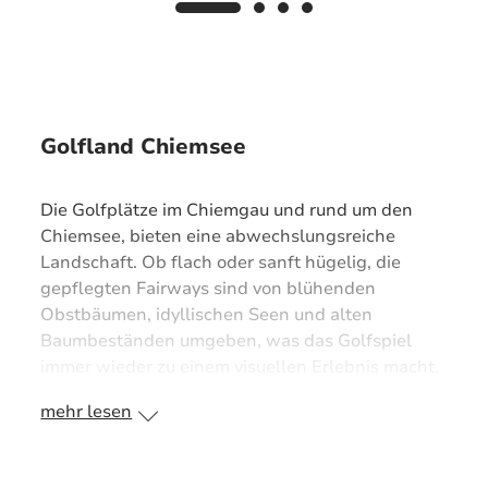
Golfland Chiemsee
Die Golfplätze im Chiemgau und rund um den
Chiemsee, bieten eine abwechslungsreiche
Landschaft. Ob flach oder sanft hügelig, die
gepflegten Fairways sind von blühenden
Obstbäumen, idyllischen Seen und alten
Baumbeständen umgeben, was das Golfspiel
immer wieder zu einem visuellen Erlebnis macht.
Der beeindruckende Ausblick auf die Chiemgauer
mehr lesen
Berge begleitet jeden Abschlag. Renommierte
Auszeichnungen wie „Leading Golf Courses
Germany“ und „Golf & Natur“ in Gold zeugen von