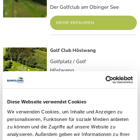
Der Golfclub am Obinger See
©
MEHR ERFAHREN
Golf Club Höslwang
Meh
Golfplatz / Golf
Höslwang
Schon am ersten Abschlag
beeindruckt die grandiose Aussicht
auf die Chiemgauer Alpen.
Diese Webseite verwendet Cookies
MEHR ERFAHREN
Wir verwenden Cookies, um Inhalte und Anzeigen zu
personalisieren, Funktionen für soziale Medien anbieten
zu können und die Zugriffe auf unsere Website zu
analysieren. Außerdem geben wir Informationen zu Ihrer
Golf-Club Chieming e.V.
Meh