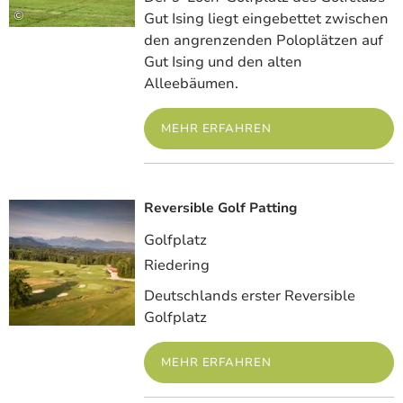
©
Gut Ising liegt eingebettet zwischen
den angrenzenden Poloplätzen auf
Gut Ising und den alten
Alleebäumen.
MEHR ERFAHREN
Reversible Golf Patting
Meh
Golfplatz
Riedering
Deutschlands erster Reversible
Golfplatz
MEHR ERFAHREN