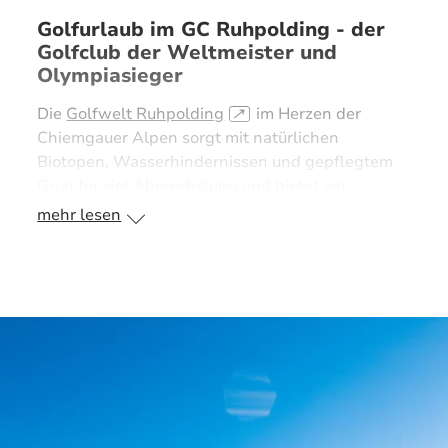
Golfurlaub im GC Ruhpolding - der
Golfclub der Weltmeister und
Olympiasieger
Die
Golfwelt Ruhpolding
↗
im Herzen der
Chiemgauer Alpen sorgt mit natürlichen
Biotopen, Wasserhindernissen und gepflegtem
Grün für viel Abwechslung und bietet ein
phantastisches Naturerlebnis mit
mehr lesen
überwältigenden Panoramen und einzigartigen
Eindrücken. Sie bietet jedem - vom Anfänger bis
zum Pro - ideale Voraussetzungen für einen
perfekten Golfurlaub in Deutschland. Mit einer
sehr großzügigen Übungsanlage, interessanten
Schnupperangeboten
↗
und attraktiven
Programmen ist sie besonders für
Golfinteressierte attraktiv.