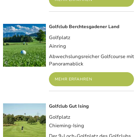
Golfclub Berchtesgadener Land
Meh
Golfplatz
Ainring
Abwechslungsreicher Golfcourse mit
©
Panoramablick
MEHR ERFAHREN
Golfclub Gut Ising
Meh
Golfplatz
Chieming-Ising
Der 9-Loch-Golfplatz des Golfclubs