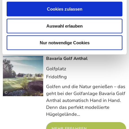
©
liegt keine zehn Autominuten von
Cookies zulassen
der A8, Abfahrt Bernau, mitten im
Luftkurort Grassau.
Auswahl erlauben
MEHR ERFAHREN
Nur notwendige Cookies
Bavaria Golf Anthal
Meh
Golfplatz
Fridolfing
Golfen und die Natur genießen – das
©
geht bei der Golfanlage Bavaria Golf
Anthal automatisch Hand in Hand.
Denn das perfekt modellierte
Hügelgelände…
MEHR ERFAHREN