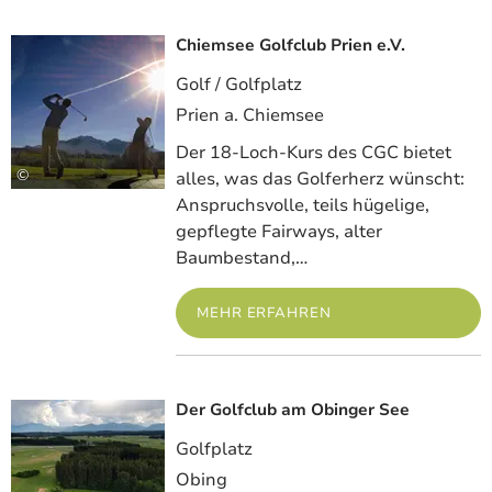
der erstklassigen Qualität, die das "
Golfland
Chiemsee
↗
" auch für anspruchsvolle Spieler
Chiemsee Golfclub Prien e.V.
Meh
attraktiv macht. Professionelle Golfkurse,
Golf / Golfplatz
inklusive Handicap-Training und
Schnupperstunden, gehören ebenso zum
Prien a. Chiemsee
Angebot wie exzellente Gastronomie, die sowohl
Der 18-Loch-Kurs des CGC bietet
vor, während als auch nach der Runde für
©
alles, was das Golferherz wünscht:
kulinarische Genüsse sorgt.
Anspruchsvolle, teils hügelige,
gepflegte Fairways, alter
Folgende Plätze sind nicht nur Teil des Golfland
Baumbestand,…
Chiemsee, sondern bieten mit der
Chiemsee
Golfcard
↗
auch ein besonders
MEHR ERFAHREN
abswechslungsreiches Spielvergnügen zum
fairen Preis!
Der Golfclub am Obinger See
Meh
Golfplatz
Obing