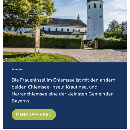
Auch die bayerische
Landeshauptstadt München
ist ein lohnendes Ausflugsziel - die Großstadt mit
Herz hat viele Attraktionen und interessante
Einkaufsmöglichkeiten.
Das Team der Tourist-Info berät zu
Ausflugszielen in und um Ruhpolding und gibt
Empfehlungen, welche sich besonders lohnen.
©
Fraueninsel
Die Fraueninsel im Chiemsee ist mit den andern
beiden Chiemsee-Inseln Krautinsel und
Herrenchiemsee eine der kleinsten Gemeinden
Bayerns.
MEHR ERFAHREN