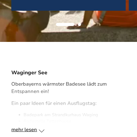
Waginger See
Oberbayerns wärmster Badesee lädt zum
Entspannen ein!
Ein paar Ideen für einen Ausflugstag:
Badepark am Strandkurhaus Waging
Badestelle Tettenhause
Strandbäder Taching und Tengling
mehr lesen
Radausflug um den See