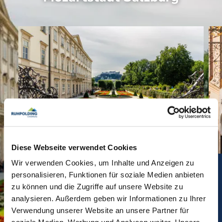
Mehr erfahre
Diese Webseite verwendet Cookies
©
©
Wir verwenden Cookies, um Inhalte und Anzeigen zu
Bequem nach Salzburg – stressfrei mit dem Salzburg Express!
personalisieren, Funktionen für soziale Medien anbieten
Starte entspannt in Deinen Tagesausflug:
zu können und die Zugriffe auf unsere Website zu
Der Salzburg Express bringt Dich jeden
analysieren. Außerdem geben wir Informationen zu Ihrer
Dienstag und Donnerstag bequem von
Verwendung unserer Website an unsere Partner für
Ruhpolding in die Mozartstadt. Genieße