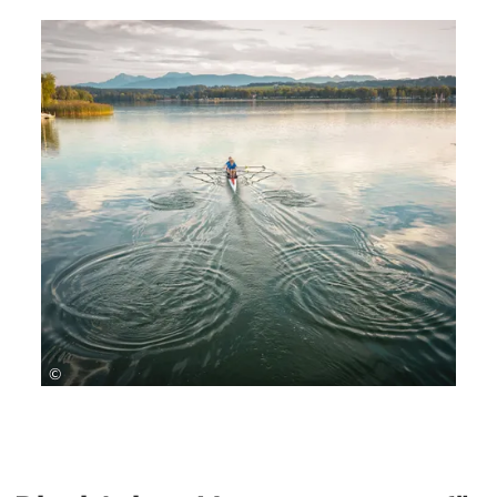
Kulturveranstaltungen wie Waginger Filmtage
und Waginger Musiktage
Genauere Informationen gibt es
hier
↗
.
©