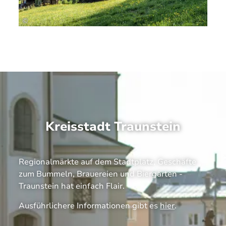
übrigens in der
Chiemgau
Karte
↗
enthalten!
Noch mehr Inspiration für Ausflüge gibt es
hier
©
↗
.
Kreisstadt Traunstein
Regionalmärkte auf dem Stadtplatz, Geschäfte
zum Bummeln, Brauereien und Biergärten -
Traunstein hat einfach Flair.
Ausführlichere Informationen gibt es
hier
.