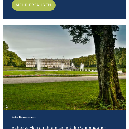
MEHR ERFAHREN
Meh
©
Schloss Herrenchiemsee
Schloss Herrenchiemsee ist die Chiemgauer