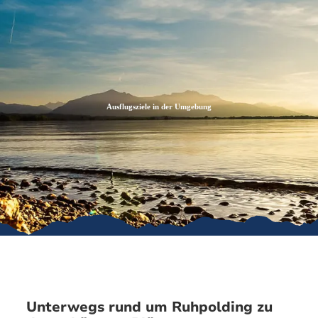
Zum
Zur
Zum
Inhalt
Suche
Footer
Ausflugsziele in der Umgebung
Unterwegs rund um Ruhpolding zu