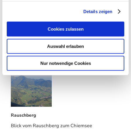
Details zeigen
Eggerschneid
Blick über Ruhpolding zum Rauschberg
Cookies zulassen
WEBCAM ÖFFNEN
Auswahl erlauben
Nur notwendige Cookies
Rauschberg
Blick vom Rauschberg zum Chiemsee