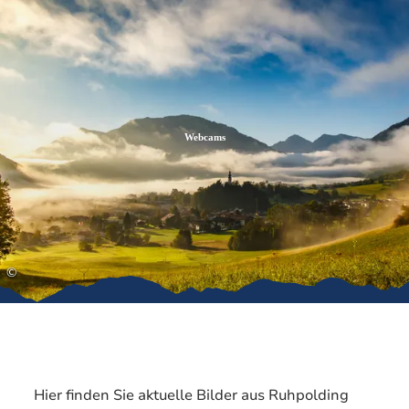
Zum
Zur
Zum
Inhalt
Suche
Footer
Webcams
©
Hier finden Sie aktuelle Bilder aus Ruhpolding