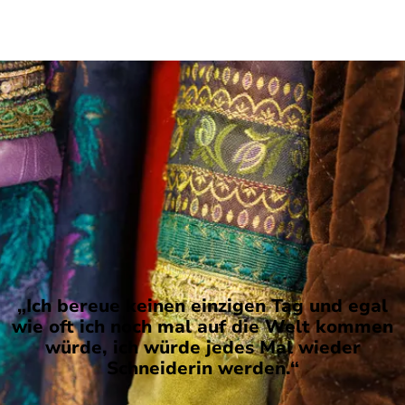
sitzt, jedes Kleidungsstück richtig kombiniert ist
und ja kein bunter Rollkragenpullover irgendwo
hervorspitzt. In solchen Dingen ist die
Schneiderin Perfektionistin, was auch die Oper
Wien zwölf Jahre zu schätzen wusste, in denen
Evi Schweiger wöchentlich zwischen dem
eigenen Betrieb und Familie in Ruhpolding und
der österreichischen Hauptstadt hin und her
pendelte. Sie war dort für die
Schneiderwerkstätten und das Marketing
zuständig.
„Ich komme zum Glück mit sehr
wenig Schlaf aus, mir reichen oft schon
zweieinhalb Stunden“
, sagt die 83-Jährige.
„Ich bereue keinen einzigen Tag und egal
wie oft ich noch mal auf die Welt kommen
würde, ich würde jedes Mal wieder
Schneiderin werden.“