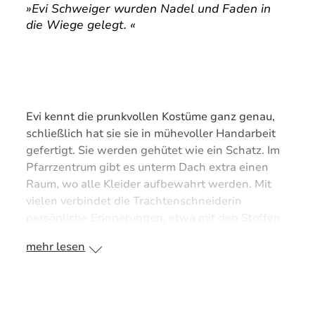
Schmuck ausgebreitet: Broschen, Ketten,
»Evi Schweiger wurden Nadel und Faden in
Ohrringe, Armreifen. Hier wühlt Evi Schweiger in
die Wiege gelegt. «
einer der Schachteln. Sorgsam sucht sie für jedes
Kind die Schmuckstücke aus, die am besten zum
Gewand passen.
Evi kennt die prunkvollen Kostüme ganz genau,
schließlich hat sie sie in mühevoller Handarbeit
gefertigt. Sie werden gehütet wie ein Schatz. Im
Pfarrzentrum gibt es unterm Dach extra einen
Raum, wo alle Kleider aufbewahrt werden. Mit
vielen verbindet die Trachtenschneiderin
persönliche Erinnerungen, etwa mit den Stoffen
in seltenem türkischen und schottischen Muster.
mehr lesen
Die Textilien hatte sie Ende der 1970er Jahre
einem Schweizer Fabrikanten abgenommen, der
aufgrund des politischen Umsturzes im Iran auf
seiner Lieferung sitzengeblieben war.
„Die