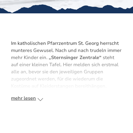
Im katholischen Pfarrzentrum St. Georg herrscht
munteres Gewusel. Nach und nach trudeln immer
mehr Kinder ein.
„Sternsinger Zentrale“
steht
auf einer kleinen Tafel. Hier melden sich erstmal
alle an, bevor sie den jeweiligen Gruppen
zugeordnet werden, für die wiederum die
Kostüme auf Kleiderstangen bereithängen.
Mütter und Ehrenamtliche der Pfarrgemeinde
mehr lesen
helfen den Kindern beim Einkleiden. Auf den
Fensterbänken liegen prachtvolle Hauben und
Hüte, daneben Kohle zum Anzünden, Weihrauch,
Kreide. An einem Tisch werden die Jungen und
Mädchen geschminkt, auf einem anderen ist