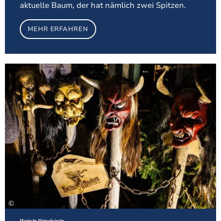
aktuelle Baum, der hat nämlich zwei Spitzen.
MEHR ERFAHREN
Meh
©
Mystische Winterbräuche