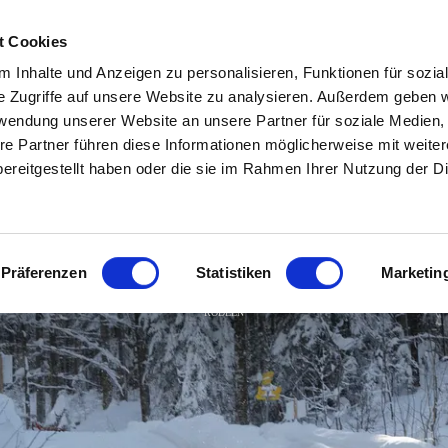
Zum
Zur
Zum
Inhalt
Suche
Footer
t Cookies
 Inhalte und Anzeigen zu personalisieren, Funktionen für sozia
In & um Ruhpolding
Aktivitäten
Veranstaltunge
e Zugriffe auf unsere Website zu analysieren. Außerdem geben w
rwendung unserer Website an unsere Partner für soziale Medien
re Partner führen diese Informationen möglicherweise mit weite
Freizeiteinrichtungen
Wandern
Veranstaltungska
ereitgestellt haben oder die sie im Rahmen Ihrer Nutzung der D
Essen & Trinken
Radfahren
Erlebnisprogram
Museen & Sinnstifterorte
Bergbahnen
Jahreshighlights
Naturrodelbahn Adlgaß
Präferenzen
Statistiken
Marketin
Ausflugsziele in der
Almen
Traditionsverans
Umgebung
RODELN
Sommerfreuden
Für Familien
Luftkurort Ruhpolding
Winterfreuden
Zweites Ruhpoldi
O'Kema Magazin
Fliang
Wenn’s mal regnet
Route66 & ADAC 