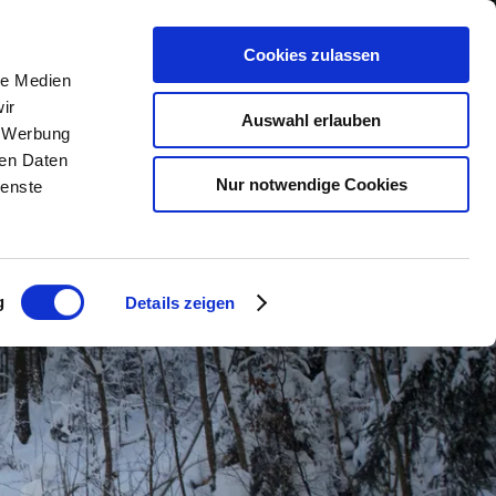
Cookies zulassen
le Medien
n
Urlaub buchen
Service
ir
Auswahl erlauben
, Werbung
ren Daten
lender
Unterkunftsuche
Kontakt &
Nur notwendige Cookies
ienste
Öffnungszeiten
m
Camping
Anreise &
Urlaub mit Hund
Mobilität
g
Details zeigen
taltungen
Gruppenreisen
Kurbeitrag & Co.
Barrierefrei reisen
Chiemgau Karte
nger Dirndl
Wetter
Webcams
Classic Area