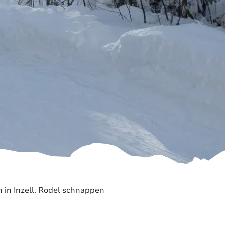
Prospekte
ience 2026
Barrierefrei
reisen
Team
Stellenangebote
Rathaus
Ruhpolding
in Inzell. Rodel schnappen