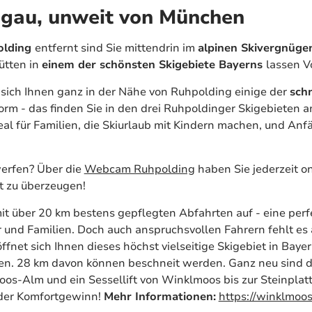
mgau, unweit von München
olding
entfernt sind Sie mittendrin im
alpinen Skivergnüge
ütten in
einem der schönsten Skigebiete Bayerns
lassen V
 sich Ihnen ganz in der Nähe von Ruhpolding einige der
sch
orm - das finden Sie in den drei Ruhpoldinger Skigebieten 
deal für Familien, die Skiurlaub mit Kindern machen, und Anfä
werfen? Über die
Webcam Ruhpolding
haben Sie jederzeit on
t zu überzeugen!
it über 20 km bestens gepflegten Abfahrten auf - eine per
 und Familien. Doch auch anspruchsvollen Fahrern fehlt es 
ffnet sich Ihnen dieses höchst vielseitige Skigebiet in Baye
en. 28 km davon können beschneit werden. Ganz neu sind 
moos-Alm und ein Sessellift von Winklmoos bis zur Steinplat
nder Komfortgewinn!
Mehr Informationen:
https://winklmoo