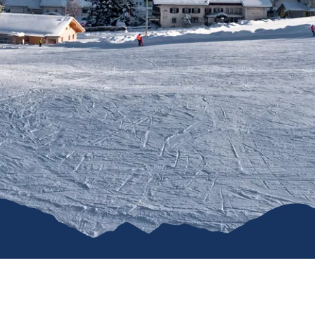
Naturkraft Exper
Biathlon Weltcup