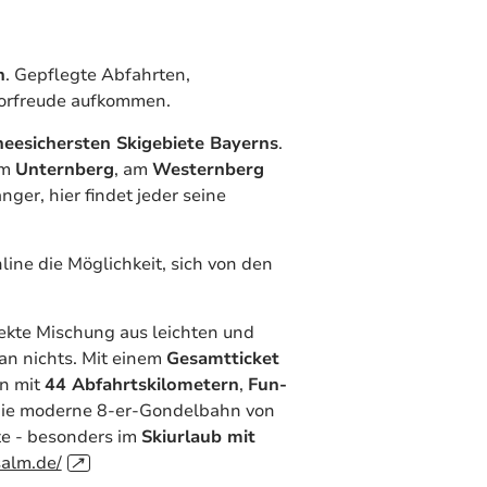
n
. Gepflegte Abfahrten,
orfreude aufkommen.
neesichersten Skigebiete Bayerns
.
am
Unternberg
, am
Westernberg
nger, hier findet jeder seine
line die Möglichkeit, sich von den
fekte Mischung aus leichten und
an nichts. Mit einem
Gesamtticket
rn mit
44 Abfahrtskilometern
,
Fun-
die moderne 8-er-Gondelbahn von
te - besonders im
Skiurlaub mit
salm.de/
↗