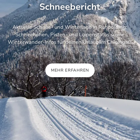
Schneebericht
Aktuelle Schnee‑ und Winterlage in Ruhpolding:
Schneehöhen, Pisten‑ und Loipenstatus sowie
Winterwander‑Infos für deinen Urlaub im Chiemgau.
MEHR ERFAHREN