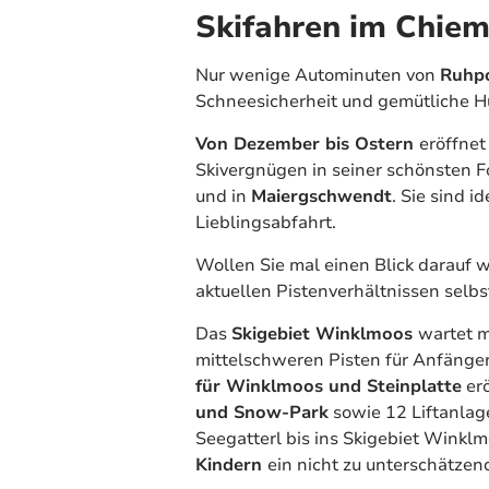
Skifahren im Chie
Nur wenige Autominuten von
Ruhp
Schneesicherheit und gemütliche H
Von Dezember bis Ostern
eröffnet
Skivergnügen in seiner schönsten F
und in
Maiergschwendt
. Sie sind i
Lieblingsabfahrt.
Wollen Sie mal einen Blick darauf 
aktuellen Pistenverhältnissen selbs
Das
Skigebiet Winklmoos
wartet m
mittelschweren Pisten für Anfänger
für Winklmoos und Steinplatte
erö
und Snow-Park
sowie 12 Liftanlag
Seegatterl bis ins Skigebiet Winkl
Kindern
ein nicht zu unterschätze