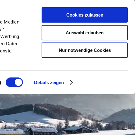
Cookies zulassen
le Medien
n
Urlaub buchen
Service
ir
Auswahl erlauben
, Werbung
ren Daten
lender
Unterkunftsuche
Kontakt &
Nur notwendige Cookies
ienste
Öffnungszeiten
m
Camping
Anreise &
Urlaub mit Hund
Mobilität
g
Details zeigen
taltungen
Gruppenreisen
Kurbeitrag & Co.
Barrierefrei reisen
Chiemgau Karte
nger Dirndl
Wetter
Webcams
Classic Area