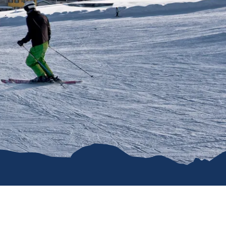
Prospekte
ience 2026
Barrierefrei
reisen
Team
Stellenangebote
Rathaus
Ruhpolding