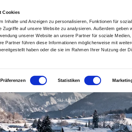
Zum
Zur
Zum
Inhalt
Suche
Footer
t Cookies
 Inhalte und Anzeigen zu personalisieren, Funktionen für sozia
In & um Ruhpolding
Aktivitäten
Veranstaltunge
e Zugriffe auf unsere Website zu analysieren. Außerdem geben w
rwendung unserer Website an unsere Partner für soziale Medien
re Partner führen diese Informationen möglicherweise mit weite
Freizeiteinrichtungen
Wandern
Veranstaltungska
ereitgestellt haben oder die sie im Rahmen Ihrer Nutzung der D
Essen & Trinken
Radfahren
Erlebnisprogram
Museen & Sinnstifterorte
Bergbahnen
Jahreshighlights
Präferenzen
Statistiken
Marketin
Startseite
Aktivitäten
Winterfreuden
Ski Alpin
Ausflugsziele in der
Almen
Traditionsverans
Umgebung
Sommerfreuden
Für Familien
Ski-Alpin
Luftkurort Ruhpolding
Winterfreuden
Zweites Ruhpoldi
O'Kema Magazin
Fliang
Wenn’s mal regnet
Route66 & ADAC 