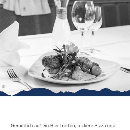
Zum
Zur
Zum
Inhalt
Suche
Footer
Bell Ponte
©
Gemütlich auf ein Bier treffen, leckere Pizza und