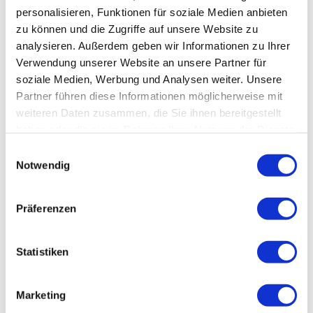
Morgen
personalisieren, Funktionen für soziale Medien anbieten
10. August 2026
zu können und die Zugriffe auf unsere Website zu
17:00 - 23:00
geöffnet
analysieren. Außerdem geben wir Informationen zu Ihrer
Übermorgen
Verwendung unserer Website an unsere Partner für
soziale Medien, Werbung und Analysen weiter. Unsere
11. August 2026
geschlossen
Partner führen diese Informationen möglicherweise mit
Mittwoch
weiteren Daten zusammen, die Sie ihnen bereitgestellt
12. August 2026
haben oder die sie im Rahmen Ihrer Nutzung der Dienste
17:00 - 23:00
geöffnet
gesammelt haben.
Einwilligungsauswahl
Donnerstag
Notwendig
13. August 2026
17:00 - 23:00
geöffnet
Freitag
Präferenzen
14. August 2026
17:00 - 23:00
geöffnet
Statistiken
Samstag
15. August 2026
17:00 - 23:00
geöffnet
Marketing