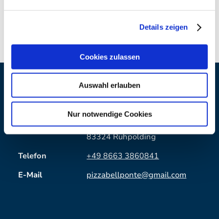
Dienstag Ruhetag
Details zeigen
Cookies zulassen
Auswahl erlauben
Kontaktdaten
Adresse
Bell Ponte
Nur notwendige Cookies
Waldbahnstraße 2
83324 Ruhpolding
Telefon
+49 8663 3860841
E-Mail
pizzabellponte@gmail.com