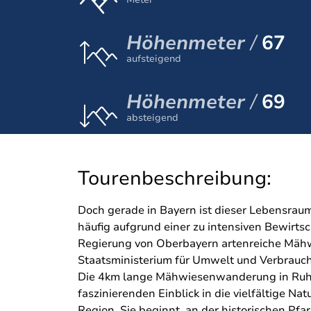
Höhenmeter
67
aufsteigend
Höhenmeter
69
absteigend
Tourenbeschreibung:
Doch gerade in Bayern ist dieser Lebensraum
häufig aufgrund einer zu intensiven Bewirts
Regierung von Oberbayern artenreiche Mähwi
Staatsministerium für Umwelt und Verbrauch
Die 4km lange Mähwiesenwanderung in Ruhp
faszinierenden Einblick in die vielfältige Na
Region. Sie beginnt an der historischen Pfar