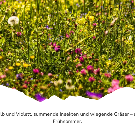
Naturkraft Exper
Biathlon Weltcup
lb und Violett, summende Insekten und wiegende Gräser – s
Frühsommer.