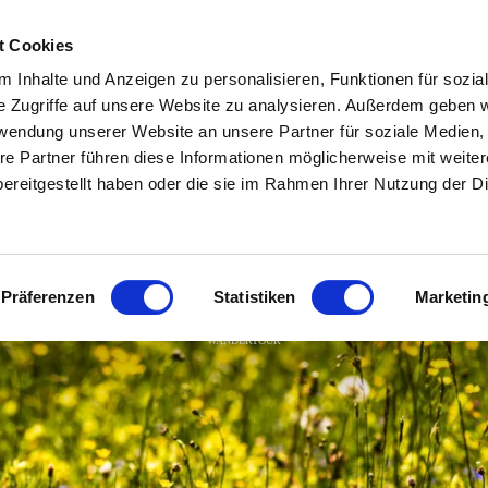
Zum
Zur
Zum
Inhalt
Suche
Footer
t Cookies
 Inhalte und Anzeigen zu personalisieren, Funktionen für sozia
In & um Ruhpolding
Aktivitäten
Veranstaltunge
e Zugriffe auf unsere Website zu analysieren. Außerdem geben w
rwendung unserer Website an unsere Partner für soziale Medien
re Partner führen diese Informationen möglicherweise mit weite
Freizeiteinrichtungen
Wandern
Veranstaltungska
ereitgestellt haben oder die sie im Rahmen Ihrer Nutzung der D
Essen & Trinken
Radfahren
Erlebnisprogram
Museen & Sinnstifterorte
Bergbahnen
Jahreshighlights
Blühwiesenwanderung
Präferenzen
Statistiken
Marketin
Ausflugsziele in der
Almen
Traditionsverans
Umgebung
WANDERTOUR
Sommerfreuden
Für Familien
Luftkurort Ruhpolding
Winterfreuden
Zweites Ruhpoldi
O'Kema Magazin
Fliang
Wenn’s mal regnet
Route66 & ADAC 