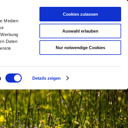
Cookies zulassen
le Medien
n
Urlaub buchen
Service
ir
Auswahl erlauben
, Werbung
ren Daten
lender
Unterkunftsuche
Kontakt &
Nur notwendige Cookies
ienste
Öffnungszeiten
m
Camping
Anreise &
Urlaub mit Hund
Mobilität
g
Details zeigen
taltungen
Gruppenreisen
Kurbeitrag & Co.
Barrierefrei reisen
Chiemgau Karte
nger Dirndl
Wetter
Webcams
Classic Area