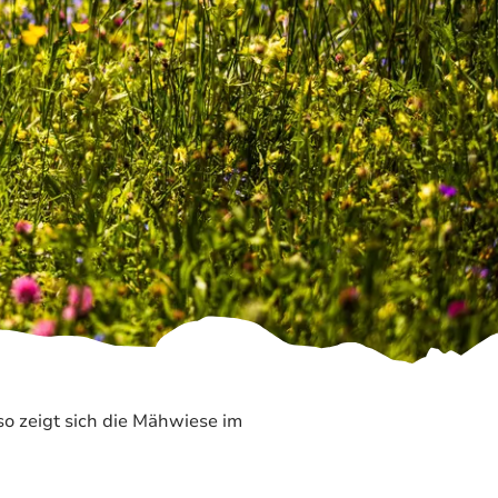
Prospekte
ience 2026
Barrierefrei
reisen
Team
Stellenangebote
Rathaus
Ruhpolding
o zeigt sich die Mähwiese im