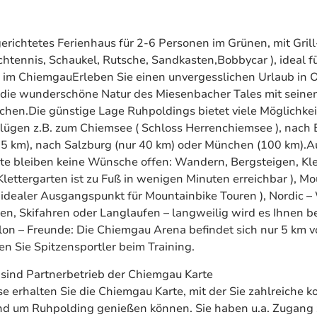
erichtetes Ferienhaus für 2-6 Personen im Grünen, mit Grill
chtennis, Schaukel, Rutsche, Sandkasten,Bobbycar ), ideal fü
 im ChiemgauErleben Sie einen unvergesslichen Urlaub in 
 die wunderschöne Natur des Miesenbacher Tales mit seine
hen.Die günstige Lage Ruhpoldings bietet viele Möglichkei
flügen z.B. zum Chiemsee ( Schloss Herrenchiemsee ), nach
35 km), nach Salzburg (nur 40 km) oder München (100 km).A
te bleiben keine Wünsche offen: Wandern, Bergsteigen, Kle
lettergarten ist zu Fuß in wenigen Minuten erreichbar ), Mo
 idealer Ausgangspunkt für Mountainbike Touren ), Nordic –
fen, Skifahren oder Langlaufen – langweilig wird es Ihnen 
hlon – Freunde: Die Chiemgau Arena befindet sich nur 5 km 
ben Sie Spitzensportler beim Training.
ir sind Partnerbetrieb der Chiemgau Karte
se erhalten Sie die Chiemgau Karte, mit der Sie zahlreiche k
nd um Ruhpolding genießen können. Sie haben u.a. Zugang 