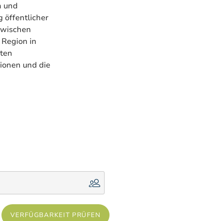
n und
 öffentlicher
zwischen
 Region in
oten
ionen und die
VERFÜGBARKEIT PRÜFEN