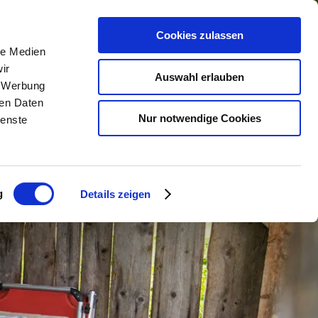
Cookies zulassen
le Medien
n
Urlaub buchen
Service
ir
Auswahl erlauben
, Werbung
ren Daten
lender
Unterkunftsuche
Kontakt &
Nur notwendige Cookies
ienste
Öffnungszeiten
m
Camping
Anreise &
Urlaub mit Hund
Mobilität
g
Details zeigen
taltungen
Gruppenreisen
Kurbeitrag & Co.
Barrierefrei reisen
Chiemgau Karte
nger Dirndl
Wetter
Webcams
Classic Area