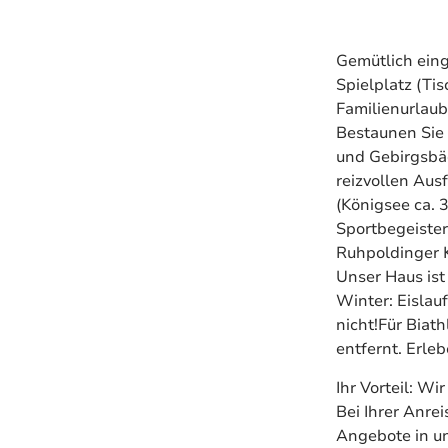
Gemütlich eing
Spielplatz (Tis
Familienurlaub
Bestaunen Sie
und Gebirgsbäc
reizvollen Aus
(Königsee ca. 
Sportbegeister
Ruhpoldinger K
Unser Haus ist
Winter: Eislau
nicht!Für Biat
entfernt. Erle
Ihr Vorteil: W
Bei Ihrer Anrei
Angebote in u