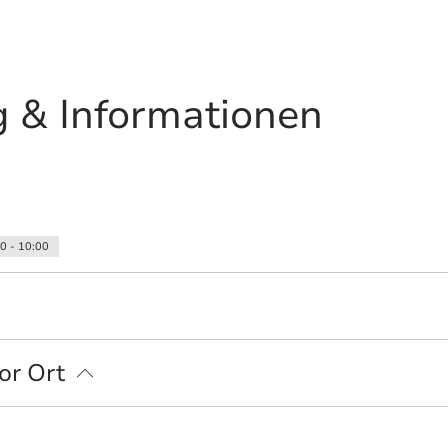
 & Informationen
00 - 10:00
Parkplatz
Gepäckaufbewahrung
Fahrradparkplätze
Parkplatz am Haus
or Ort