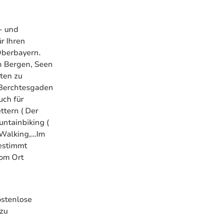
- und
r Ihren
Oberbayern.
n Bergen, Seen
ten zu
 Berchtesgaden
uch für
ttern ( Der
untainbiking (
 Walking,…Im
bestimmt
vom Ort
ostenlose
zu