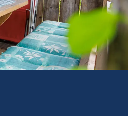
Prospekte
ience 2026
Barrierefrei
reisen
Team
Stellenangebote
Rathaus
Ruhpolding