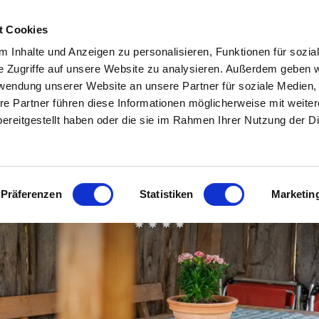
Zum
Zur
Zum
Inhalt
Suche
Footer
t Cookies
 Inhalte und Anzeigen zu personalisieren, Funktionen für sozia
In & um Ruhpolding
Aktivitäten
Veranstaltunge
e Zugriffe auf unsere Website zu analysieren. Außerdem geben w
rwendung unserer Website an unsere Partner für soziale Medien
re Partner führen diese Informationen möglicherweise mit weite
Freizeiteinrichtungen
Wandern
Veranstaltungska
ereitgestellt haben oder die sie im Rahmen Ihrer Nutzung der D
Essen & Trinken
Radfahren
Erlebnisprogram
Museen & Sinnstifterorte
Bergbahnen
Jahreshighlights
Ferienhaus Hallweger inkl. Chiemgaukarte
Präferenzen
Statistiken
Marketin
Ausflugsziele in der
Almen
Traditionsverans
Umgebung
Sommerfreuden
Für Familien
Luftkurort Ruhpolding
Winterfreuden
Zweites Ruhpoldi
O'Kema Magazin
Fliang
Wenn’s mal regnet
Route66 & ADAC 