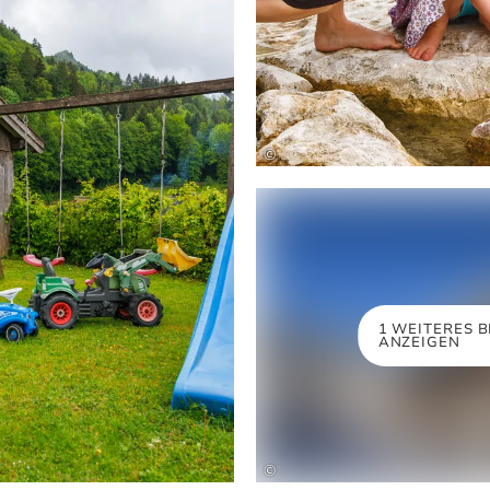
©
1 WEITERES B
ANZEIGEN
©