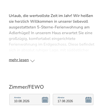
Urlaub, die wertvollste Zeit im Jahr! Wir heißen
sie herzlich Willkommen in unserer liebevoll
ausgestatteten 5-Sterne-Ferienwohnung am
Adlerhügel! In unserem Haus erwartet Sie eine
großzügig, komfortabel eingerichtete
Ferienwohnung im Erdgeschoss. Diese befindet
sich in absolut ruhiger Lage, mit südöstlicher
Terrasse, einem großen Wohnbereich, moderner
mehr lesen
Küche, Essbereich sowie eine gemütliche
Sitzecke mit Couchgarnitur, die zum Entspannen
einlädt. Von uns aus erreichen Sie in ca. 10
Gehminuten die Ortsmitte. Bushaltestelle,
Langlaufloipe und Skischule sind in der Nähe.
Zimmer/FEWO
Ausstattung: 2 Schlafzimmer 1 Bad mit Dusche
und Badewanne, sep. WC, Fön Hochwertig
Anreise
Abreise
ausgestattete Küchenzeile mit Backofen,