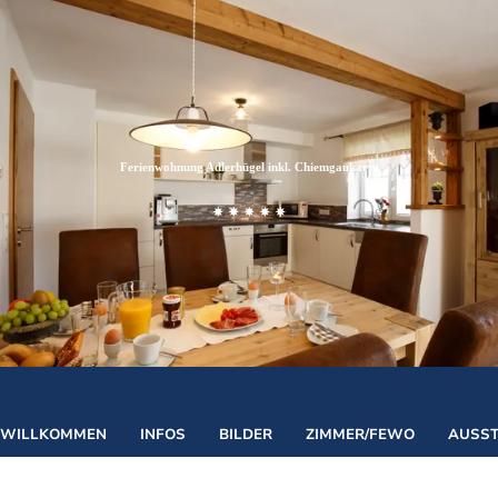
Zum
Zur
Zum
Inhalt
Suche
Footer
Ferienwohnung Adlerhügel inkl. Chiemgaukarte
©
WILLKOMMEN
INFOS
BILDER
ZIMMER/FEWO
AUSS