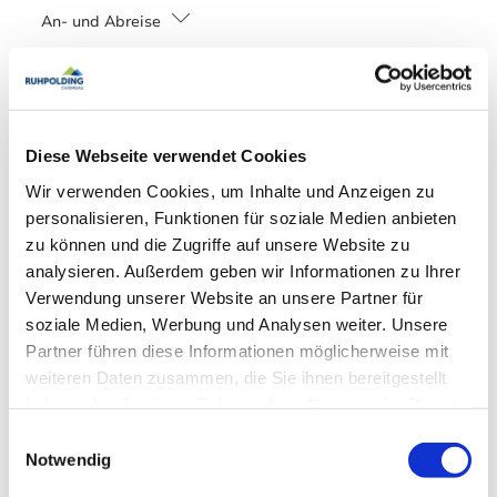
An- und Abreise
Anreise: 15:00 - 24:00
Abreise: 00:00 - 10:00
Services
Diese Webseite verwendet Cookies
kostenloser Parkplatz
Gepäckaufbewahrung
Wir verwenden Cookies, um Inhalte und Anzeigen zu
Zahlungsoptionen vor Ort
Abholung vom Bahnhof
Fahrradparkplätze
personalisieren, Funktionen für soziale Medien anbieten
Waschsalon/Wäscheservice
Parkplatz am Haus
Ausschließlich Barzahlung
zu können und die Zugriffe auf unsere Website zu
Flexible Stornierung
Raucherbereich
Aktivitäten
analysieren. Außerdem geben wir Informationen zu Ihrer
Verwendung unserer Website an unsere Partner für
Fahrradtouren
Golfplatz (Entfernung max. 3 km)
soziale Medien, Werbung und Analysen weiter. Unsere
Richtlinien
Langlaufen
Minigolf
Radfahren
Reiten
Skifahren
Partner führen diese Informationen möglicherweise mit
Tennisplatz
Touren zu Fuß
Wandern
Haustiere nicht erlaubt
Kinder willkommen
weiteren Daten zusammen, die Sie ihnen bereitgestellt
Familienangebote
haben oder die sie im Rahmen Ihrer Nutzung der Dienste
Nichtraucherunterkunft (Alle öffentlichen und privaten Bereiche
sind Nichtraucherzonen)
gesammelt haben.
Einwilligungsauswahl
Brettspiele/Puzzle
Schlittenverleih
Notwendig
Radfahren