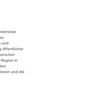
ostenlose
zu
n und
 öffentlicher
zwischen
 Region in
oten
ionen und die