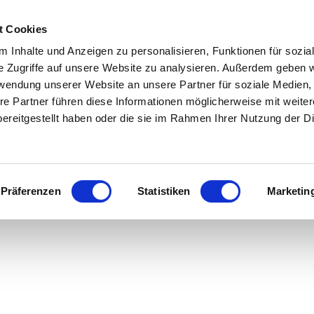
Zum
Zur
Zum
Inhalt
Suche
Footer
t Cookies
 Inhalte und Anzeigen zu personalisieren, Funktionen für sozia
In & um Ruhpolding
Aktivitäten
Veranstaltunge
e Zugriffe auf unsere Website zu analysieren. Außerdem geben w
rwendung unserer Website an unsere Partner für soziale Medien
re Partner führen diese Informationen möglicherweise mit weite
Freizeiteinrichtungen
Wandern
Veranstaltungska
ereitgestellt haben oder die sie im Rahmen Ihrer Nutzung der D
Essen & Trinken
Radfahren
Erlebnisprogram
Ferienwohnung Geierstanger inkl. Chiemgaukarte
Museen & Sinnstifterorte
Bergbahnen
Jahreshighlights
Präferenzen
Statistiken
Marketin
Ausflugsziele in der
Almen
Traditionsverans
Umgebung
Sommerfreuden
Für Familien
Luftkurort Ruhpolding
Winterfreuden
Zweites Ruhpoldi
O'Kema Magazin
Fliang
Wenn’s mal regnet
Route66 & ADAC 