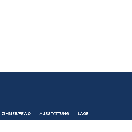
Naturkraft Exper
Biathlon Weltcup
ZIMMER/FEWO
AUSSTATTUNG
LAGE