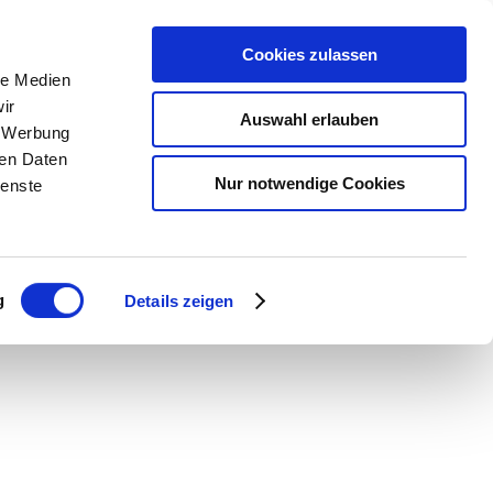
Cookies zulassen
le Medien
n
Urlaub buchen
Service
ir
Auswahl erlauben
, Werbung
ren Daten
lender
Unterkunftsuche
Kontakt &
Nur notwendige Cookies
ienste
Öffnungszeiten
m
Camping
Anreise &
Urlaub mit Hund
Mobilität
g
Details zeigen
taltungen
Gruppenreisen
Kurbeitrag & Co.
Barrierefrei reisen
Chiemgau Karte
nger Dirndl
Wetter
Webcams
Classic Area