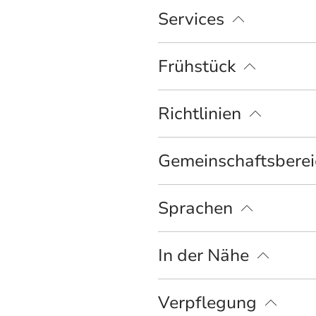
Services
kostenloser Parkplatz
Einkaufsservic
Frühstück
Brötchenservice
Richtlinien
Haustiere nicht erlaubt
Gemeinschaftsbere
Grillmöglichkeit
Sprachen
Deutsch
In der Nähe
Bahnhof
Tourist Information
Verpflegung