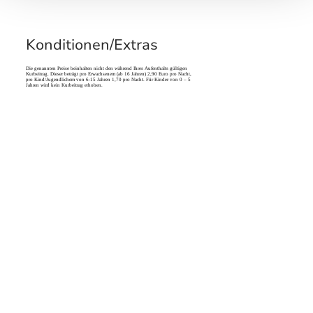
Konditionen/Extras
Die genannten Preise beinhalten nicht den während Ihres Aufenthalts gültigen
Kurbeitrag. Dieser beträgt pro Erwachsenem (ab 16 Jahren) 2,90 Euro pro Nacht,
pro Kind/Jugendlichem von 6-15 Jahren 1,70 pro Nacht. Für Kinder von 0 – 5
Jahren wird kein Kurbeitrag erhoben.