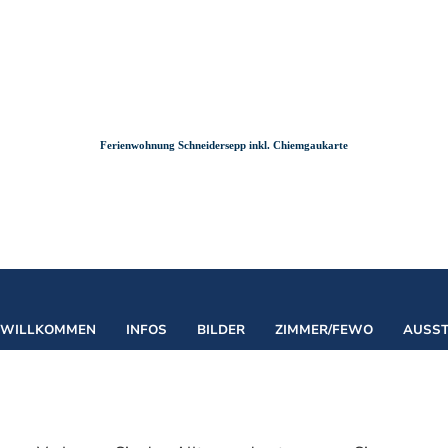
Zum
Zur
Zum
Inhalt
Suche
Footer
Ferienwohnung Schneidersepp inkl. Chiemgaukarte
WILLKOMMEN
INFOS
BILDER
ZIMMER/FEWO
AUSS