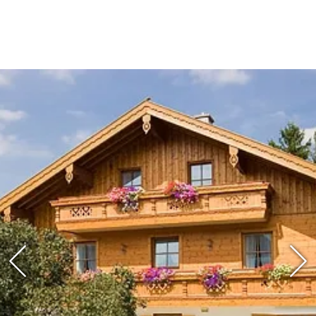
Angebote in und um Ruhpolding genießen
können. Sie haben u.a. Zugang zu Bergbahnen,
Skiliften und Erlebnisbädern sowie zu
verschiedenen Museen und geführten
Wanderungen. Auch ein kostenloser Radverleih
und die Nutzung öffentlicher Verkehrsmittel wie
der regionalen Busse und der Bayerischen
Regiobahn zwischen Ruhpolding und Traunstein
stehen Ihnen zur Verfügung. So können Sie die
Region in vollen Zügen erleben und sich
gleichzeitig von vielen kostenfreien Angeboten
überraschen lassen. Auf Wunsch senden wir
Ihnen gerne weitere Informationen und die
detaillierten Nutzungsbedingungen zu.