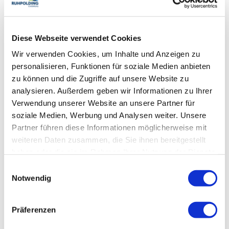
Services
Diese Webseite verwendet Cookies
Nahverkehr in der Nähe
kostenloser Parkplatz
Wir verwenden Cookies, um Inhalte und Anzeigen zu
Zahlungsoptionen vor Ort
Einkaufsservice vor Anreise
Gepäckaufbewahrung
personalisieren, Funktionen für soziale Medien anbieten
Allergikerfreundliche Zimmer verfügbar
zu können und die Zugriffe auf unsere Website zu
Ausschließlich Barzahlung
Abholung vom Bahnhof
Fahrradparkplätze
Aktivitäten
analysieren. Außerdem geben wir Informationen zu Ihrer
Feuerlöscher in der Unterkunft
Verwendung unserer Website an unsere Partner für
Bogenschießen
Golfplatz (Entfernung max. 3 km)
soziale Medien, Werbung und Analysen weiter. Unsere
Richtlinien
Langlaufen
Radfahren
Reiten
Skifahren
Partner führen diese Informationen möglicherweise mit
Touren zu Fuß
weiteren Daten zusammen, die Sie ihnen bereitgestellt
Haustiere nicht erlaubt
Kinder willkommen
haben oder die sie im Rahmen Ihrer Nutzung der Dienste
Ausstattung
Nichtraucherunterkunft (Alle öffentlichen und privaten Bereiche
sind Nichtraucherzonen)
gesammelt haben.
Einwilligungsauswahl
Spielplatz
kostenloses W-LAN (in der gesamten Unterkunft)
Notwendig
Familienangebote
Kinderspielplatz
Kostenfreies Babybett von 0-2 Jahren
Präferenzen
In der Nähe