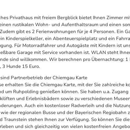
hes Privathaus mit freiem Bergblick bietet Ihnen Zimmer mi
einen rustikalen Wohn- und Aufenthaltsraum und einen so
Zudem gibt es 2 Ferienwohnungen für je 4 Personen. Ein G
 ein Kinderspielkeller, ein Abenteuerspielplatz und ein Fahr
ügung. Für Motorradfahrer und Autogäste mit Kindern ist uns
ießbare Garage mit Service vorhanden ist. WLAN steht Ihne
nde sind willkommen. Wir berechnen pro Übernachtung: 1 
, 3 Hunde 15 Euro.
ir sind Partnerbetrieb der Chiemgau Karte
se erhalten Sie die Chiemgau Karte, mit der Sie zahlreiche k
nd um Ruhpolding genießen können. Sie haben u.a. Zugang 
kiliften und Erlebnisbädern sowie zu verschiedenen Musee
erungen. Auch ein kostenloser Radverleih und die Nutzung
 wie der regionalen Busse und der Bayerischen Regiobahn 
 Traunstein stehen Ihnen zur Verfügung. So können Sie die
rleben und sich gleichzeitig von vielen kostenfreien Angeb