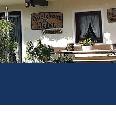
Prospekte
ience 2026
Barrierefrei
reisen
Team
Stellenangebote
Rathaus
Ruhpolding