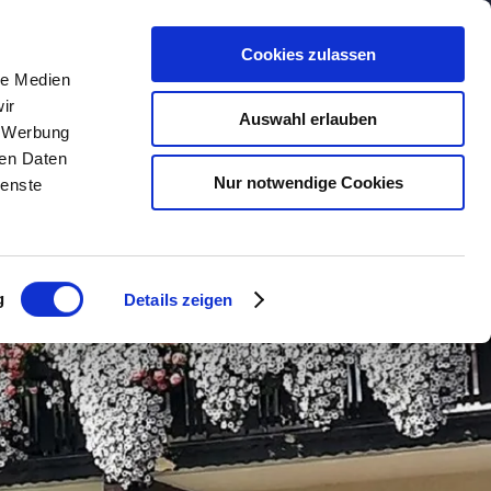
Cookies zulassen
le Medien
n
Urlaub buchen
Service
ir
Auswahl erlauben
, Werbung
ren Daten
lender
Unterkunftsuche
Kontakt &
Nur notwendige Cookies
ienste
Öffnungszeiten
m
Camping
Anreise &
Urlaub mit Hund
Mobilität
g
Details zeigen
taltungen
Gruppenreisen
Kurbeitrag & Co.
Barrierefrei reisen
Chiemgau Karte
nger Dirndl
Wetter
Webcams
Classic Area