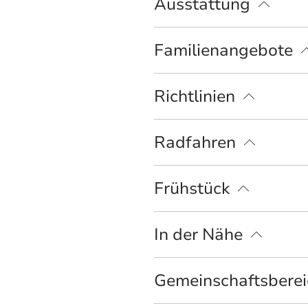
Ausstattung
Spielplatz
kostenloses W-LAN (in de
Familienangebote
Indoorspielbereich
Kinderspielplatz
Richtlinien
Haustiere erlaubt
Kinder willkommen
Radfahren
Fahrradgarage abschließbar
Frühstück
Brötchenservice
In der Nähe
Bahnhof
Tourist Information
Gemeinschaftsbere