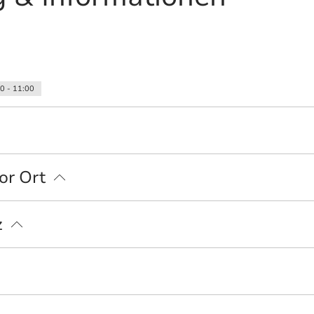
00 - 11:00
ahrung
Abholung vom Bahnhof
Garage
Parkplatz am Haus
or Ort
z
elefon
W-LAN