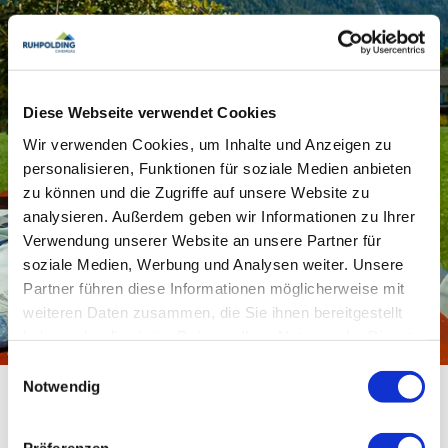
Sitzgelegenheiten und Liegewiese lädt zum
Entspannen ein, während die ruhige Lage im
Grünen Erholung und Naturgenuss garantiert.
Diese Webseite verwendet Cookies
Dank der
fahrradfreundlichen Ausstattung
und
der Nähe zu Wanderwegen, Radstrecken und
Wir verwenden Cookies, um Inhalte und Anzeigen zu
Ausflugszielen ist das Gästehaus ein idealer
personalisieren, Funktionen für soziale Medien anbieten
Ausgangspunkt für aktive Gruppen. Die
zu können und die Zugriffe auf unsere Website zu
Kombination aus Komfort, Flexibilität und
analysieren. Außerdem geben wir Informationen zu Ihrer
bayerischer Gastlichkeit macht den Menkenbauer
Verwendung unserer Website an unsere Partner für
zu einem perfekten Ort für
Gruppenreisen
im
soziale Medien, Werbung und Analysen weiter. Unsere
Chiemgau.
Partner führen diese Informationen möglicherweise mit
weiteren Daten zusammen, die Sie ihnen bereitgestellt
Geeignet für folgende Gruppen:
haben oder die sie im Rahmen Ihrer Nutzung der Dienste
©
gesammelt haben.
Einwilligungsauswahl
Familien, Senioren, Sportler, Freundesgruppen
Notwendig