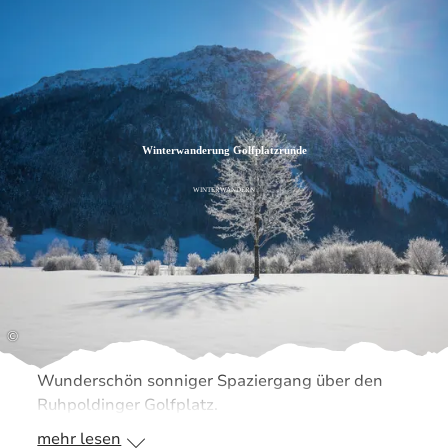
Zum
Zur
Zum
Inhalt
Suche
Footer
Winterwanderung Golfplatzrunde
WINTERWANDERN
©
Wunderschön sonniger Spaziergang über den
Ruhpoldinger Golfplatz.
mehr lesen