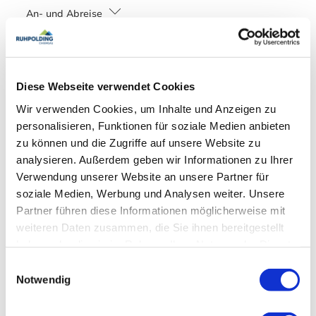
An- und Abreise
Anreise: 14:00 - 20:00
Abreise: 10:00 - 10:00
Services
Diese Webseite verwendet Cookies
Wir verwenden Cookies, um Inhalte und Anzeigen zu
kostenloser Parkplatz
Gepäckaufbewahrung
Zahlungsoptionen vor Ort
personalisieren, Funktionen für soziale Medien anbieten
Allergikerfreundliche Zimmer verfügbar
Fahrradparkplätze
zu können und die Zugriffe auf unsere Website zu
Garage
Parkplatz am Haus
Ausschließlich Barzahlung
analysieren. Außerdem geben wir Informationen zu Ihrer
Aktivitäten
Verwendung unserer Website an unsere Partner für
soziale Medien, Werbung und Analysen weiter. Unsere
Bogenschießen
Fahrradtouren
Partner führen diese Informationen möglicherweise mit
Richtlinien
Golfplatz (Entfernung max. 3 km)
Minigolf
Radfahren
weiteren Daten zusammen, die Sie ihnen bereitgestellt
Reiten
Skifahren
Tennisplatz
Touren zu Fuß
Haustiere nicht erlaubt
Kinder willkommen
haben oder die sie im Rahmen Ihrer Nutzung der Dienste
Wandern
Familienangebote
Nichtraucherunterkunft (Alle öffentlichen und privaten Bereiche
gesammelt haben.
sind Nichtraucherzonen)
Einwilligungsauswahl
Notwendig
Brettspiele/Puzzle
Buggys (leihen)
In der Nähe
Kostenfreies Babybett von 0-2 Jahren
Schlittenverleih