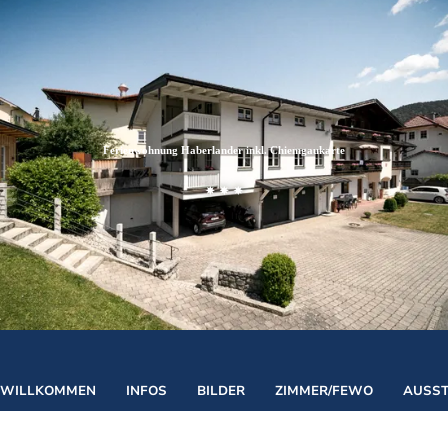
Zum
Zur
Zum
Inhalt
Suche
Footer
Ferienwohnung Haberlander inkl. Chiemgaukarte
©
WILLKOMMEN
INFOS
BILDER
ZIMMER/FEWO
AUSS