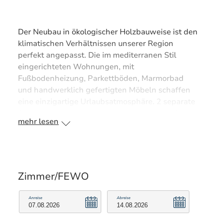
Der Neubau in ökologischer Holzbauweise ist den
klimatischen Verhältnissen unserer Region
perfekt angepasst. Die im mediterranen Stil
eingerichteten Wohnungen, mit
Fußbodenheizung, Parkettböden, Marmorbad
und handwerklich gefertigten Möbeln schaffen
eine einzigartige Urlaubsatmosphäre. 2 separate
Schlafzimmer, ein überdachter Freisitz, ein Ski-
mehr lesen
und Radraum, sowie für jede Wohnung eine
eigene Autogarage sind selbstverständlich. Eine
besondere Adresse mitten ím Ort.
Ihr Vorteil: Wir sind Partnerbetrieb der Chiemgau
Zimmer/FEWO
Karte
Bei Ihrer Anreise erhalten Sie die Chiemgau
Anreise
Abreise
Karte, mit der Sie zahlreiche kostenlose