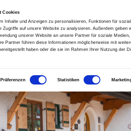
Zum
Zur
Zum
Inhalt
Suche
Footer
t Cookies
 Inhalte und Anzeigen zu personalisieren, Funktionen für sozia
In & um Ruhpolding
Aktivitäten
Veranstaltunge
e Zugriffe auf unsere Website zu analysieren. Außerdem geben w
rwendung unserer Website an unsere Partner für soziale Medien
re Partner führen diese Informationen möglicherweise mit weite
Freizeiteinrichtungen
Wandern
Veranstaltungska
ereitgestellt haben oder die sie im Rahmen Ihrer Nutzung der D
Essen & Trinken
Radfahren
Erlebnisprogram
Museen & Sinnstifterorte
Bergbahnen
Jahreshighlights
Hotel Garni Landhaus Traunbachhäusl
Präferenzen
Statistiken
Marketin
Ausflugsziele in der
Almen
Traditionsverans
Umgebung
Sommerfreuden
Für Familien
Luftkurort Ruhpolding
Winterfreuden
Zweites Ruhpoldi
O'Kema Magazin
Fliang
Wenn’s mal regnet
Route66 & ADAC 