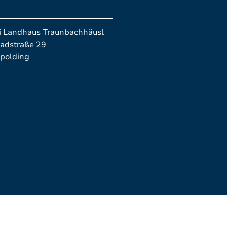
i Landhaus Traunbachhäusl
dstraße 29
polding