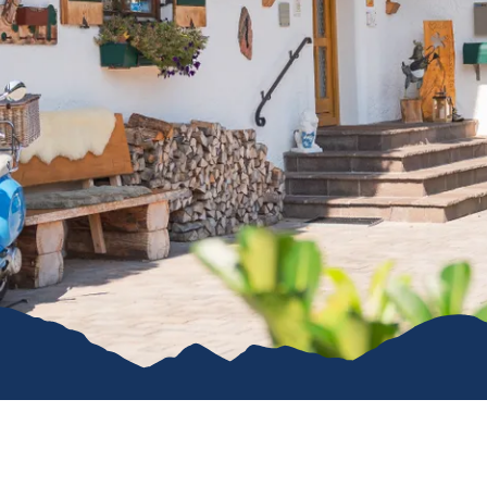
Naturkraft Exper
Biathlon Weltcup