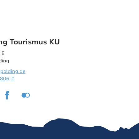
ng Tourismus KU
 8
ding
polding.de
8806-0