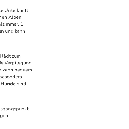
le Unterkunft
chen Alpen
elzimmer, 1
en
und kann
 lädt zum
ie Verpflegung
on kann bequem
 besonders
h
Hunde
sind
Ausgangspunkt
rgen.