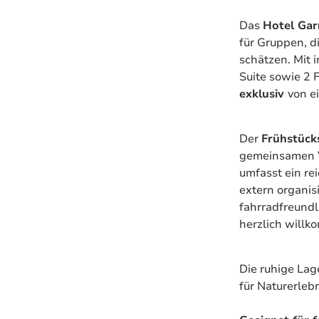
Das
Hotel Gar
für Gruppen, d
schätzen. Mit
Suite sowie 2 
exklusiv
von e
Der
Frühstüc
gemeinsamen V
umfasst ein re
extern organis
fahrradfreundl
herzlich willk
Die ruhige La
für Naturerleb