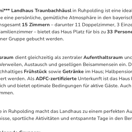
ni*** Landhaus Traunbachhäusl
in Ruhpolding ist eine idea
ie eine persönliche, gemütliche Atmosphäre in den bayeris
 insgesamt
15 Zimmern
– darunter 11 Doppelzimmer, 3 Einz
Familienzimmer – bietet das Haus Platz für bis zu
33 Person
iner Gruppe gebucht werden.
ksraum
dient gleichzeitig als zentraler
Aufenthaltsraum
und
erweilen, Austausch und geselligen Beisammensein ein. D
ichhaltiges
Frühstück
sowie
Getränke
im Haus; Halbpensi
iert werden. Als
ADFC-zertifizierte
Unterkunft ist das Haus
ich und bietet optimale Bedingungen für aktive Gäste. Auc
ommen.
ge in Ruhpolding macht das Landhaus zu einem perfekten 
nisse, sportliche Aktivitäten und entspannte Tage in den Be