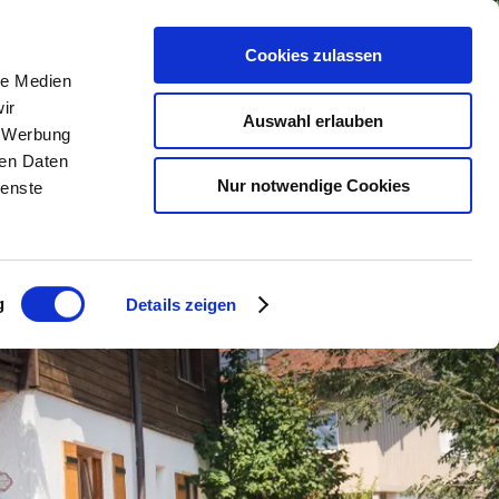
Cookies zulassen
le Medien
n
Urlaub buchen
Service
ir
Auswahl erlauben
, Werbung
ren Daten
lender
Unterkunftsuche
Kontakt &
Nur notwendige Cookies
ienste
Öffnungszeiten
m
Camping
Anreise &
Urlaub mit Hund
Mobilität
g
Details zeigen
taltungen
Gruppenreisen
Kurbeitrag & Co.
Barrierefrei reisen
Chiemgau Karte
nger Dirndl
Wetter
Webcams
Classic Area