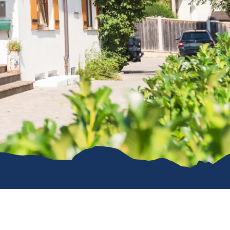
Prospekte
ience 2026
Barrierefrei
reisen
Team
Stellenangebote
Rathaus
Ruhpolding