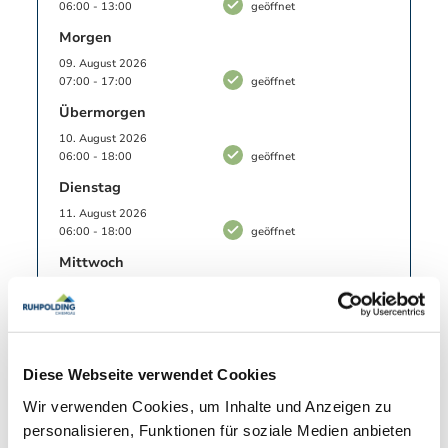
06:00 - 13:00
geöffnet
Morgen
09. August 2026
07:00 - 17:00
geöffnet
Übermorgen
10. August 2026
06:00 - 18:00
geöffnet
Dienstag
11. August 2026
06:00 - 18:00
geöffnet
Mittwoch
12. August 2026
06:00 - 18:00
geöffnet
Donnerstag
13. August 2026
Diese Webseite verwendet Cookies
06:00 - 18:00
geöffnet
Wir verwenden Cookies, um Inhalte und Anzeigen zu
Freitag
personalisieren, Funktionen für soziale Medien anbieten
14. August 2026