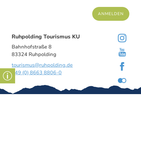
ANMELDEN
Ruhpolding Tourismus KU
Bahnhofstraße 8
83324 Ruhpolding
tourismus@ruhpolding.de
+49 (0) 8663 8806-0
Gut zu wissen
Kontakt
Impressum
Tourismus-
Dashboard
↗
Über uns
Stellenangeb
ote
Gäste-