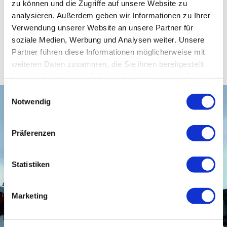
zu können und die Zugriffe auf unsere Website zu
06:00 - 18:00
geöffnet
analysieren. Außerdem geben wir Informationen zu Ihrer
Kein Ruhetag
Verwendung unserer Website an unsere Partner für
soziale Medien, Werbung und Analysen weiter. Unsere
Partner führen diese Informationen möglicherweise mit
weiteren Daten zusammen, die Sie ihnen bereitgestellt
haben oder die sie im Rahmen Ihrer Nutzung der Dienste
gesammelt haben.
Einwilligungsauswahl
Notwendig
Präferenzen
Statistiken
Marketing