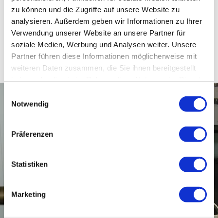
zu können und die Zugriffe auf unsere Website zu
Mit der Chiemgau Karte gibt es pro angefangener
analysieren. Außerdem geben wir Informationen zu Ihrer
Urlaubswoche 1x freien Eintritt
Verwendung unserer Website an unsere Partner für
soziale Medien, Werbung und Analysen weiter. Unsere
Partner führen diese Informationen möglicherweise mit
weiteren Daten zusammen, die Sie ihnen bereitgestellt
haben oder die sie im Rahmen Ihrer Nutzung der Dienste
gesammelt haben.
Einwilligungsauswahl
Notwendig
Präferenzen
Statistiken
Marketing