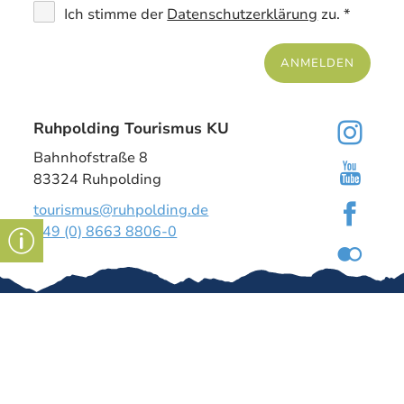
Ich stimme der
Datenschutzerklärung
zu. *
ANMELDEN
Ruhpolding Tourismus KU
Bahnhofstraße 8
83324 Ruhpolding
tourismus@ruhpolding.de
+49 (0) 8663 8806-0
Gut zu wissen
Kontakt
Impressum
Tourismus-
Dashboard
↗
Über uns
Stellenangeb