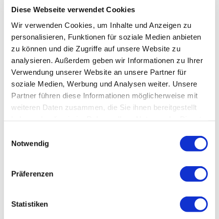
100% Ökostrom
Diese Webseite verwendet Cookies
Familienangebote
Wir verwenden Cookies, um Inhalte und Anzeigen zu
Brettspiele/Puzzle
Indoorspielbereich
Kinderspielplatz
personalisieren, Funktionen für soziale Medien anbieten
Frühstück
zu können und die Zugriffe auf unsere Website zu
Kostenfreies Babybett von 0-2 Jahren
analysieren. Außerdem geben wir Informationen zu Ihrer
Outdoorspielgeräte für Kinder
Schlittenverleih
Brötchenservice
Verwendung unserer Website an unsere Partner für
In der Nähe
soziale Medien, Werbung und Analysen weiter. Unsere
Partner führen diese Informationen möglicherweise mit
Bahnhof
Richtlinien
weiteren Daten zusammen, die Sie ihnen bereitgestellt
haben oder die sie im Rahmen Ihrer Nutzung der Dienste
Kinder willkommen
gesammelt haben.
Einwilligungsauswahl
Skifahren
Nichtraucherunterkunft (Alle öffentlichen und privaten Bereiche
sind Nichtraucherzonen)
Notwendig
Skiaufbewahrung
Gemeinschaftsbereiche
Präferenzen
Grillmöglichkeit
Spielzimmer
Terrasse
Sprachen
Statistiken
Deutsch