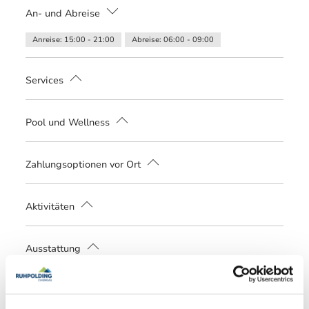
An- und Abreise
Anreise: 15:00 - 21:00
Abreise: 06:00 - 09:00
Services
Nahverkehr in der Nähe
kostenloser Parkplatz
Pool und Wellness
Fahrradparkplätze
Parkplatz am Haus
E-Tankstelle
Infrarotkabine
Fitnessgeräte
Sauna
Zahlungsoptionen vor Ort
Ausschließlich Barzahlung
Aktivitäten
Fahrradtouren
Golfplatz (Entfernung max. 3 km)
Ausstattung
Langlaufen
Radfahren
Skifahren
Tischfußball/Kicker
Tischtennis
Touren zu Fuß
Wandern
Skiaufbewahrung
Spielplatz
Nachhaltigkeit
kostenloses W-LAN (in der gesamten Unterkunft)