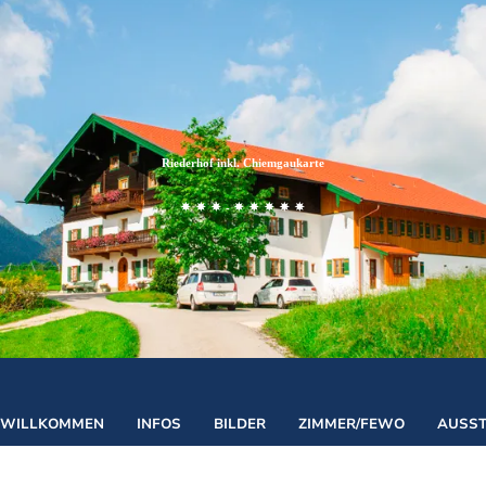
Zum
Zur
Zum
Inhalt
Suche
Footer
Riederhof inkl. Chiemgaukarte
-
©
WILLKOMMEN
INFOS
BILDER
ZIMMER/FEWO
AUSS