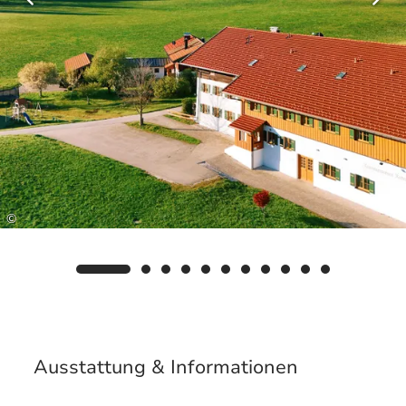
und die Nutzung öffentlicher Verkehrsmittel wie
der regionalen Busse und der Bayerischen
Regiobahn zwischen Ruhpolding und Traunstein
stehen Ihnen zur Verfügung. So können Sie die
Region in vollen Zügen erleben und sich
gleichzeitig von vielen kostenfreien Angeboten
überraschen lassen. Auf Wunsch senden wir
Ihnen gerne weitere Informationen und die
detaillierten Nutzungsbedingungen zu.
Wir freuen uns auf Sie! Herzliche Grüße Familie
©
Schweiger.
Ausstattung & Informationen