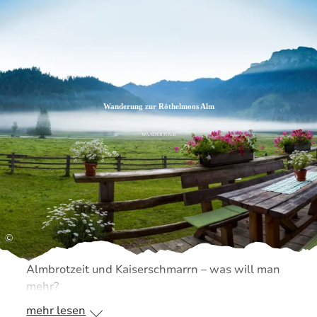
Zum
Zur
Zum
Inhalt
Suche
Footer
Wanderung zur Röthelmoos Alm
WANDERTOUR
©
Almbrotzeit und Kaiserschmarrn – was will man
mehr?
mehr lesen