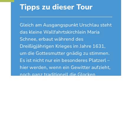
Tipps zu dieser Tour
Gleich am Ausgangspunkt Urschlau steht
das kleine Wallfahrtskirchlein Maria
Schnee, erbaut während des
Dreißigjährigen Krieges im Jahre 1631,
um die Gottesmutter gnädig zu stimmen.
Es ist nicht nur ein besonderes Platzerl –
hier werden, wenn ein Gewitter aufzieht,
noch ganz traditionell die Glocken
geläutet um die Unwetter zu vertreiben.
Ein alter Brauch, der sich bis in die
heutige Zeit gehalten hat.