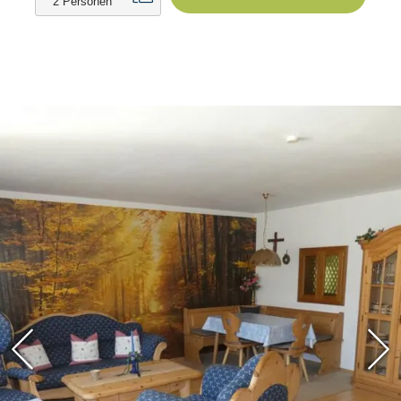
Karte
Bei Ihrer Anreise erhalten Sie die Chiemgau
Karte, mit der Sie zahlreiche kostenlose
Angebote in und um Ruhpolding genießen
können. Sie haben u.a. Zugang zu Bergbahnen,
Skiliften und Erlebnisbädern sowie zu
verschiedenen Museen und geführten
Wanderungen. Auch ein kostenloser Radverleih
und die Nutzung öffentlicher Verkehrsmittel wie
der regionalen Busse und der Bayerischen
Regiobahn zwischen Ruhpolding und Traunstein
stehen Ihnen zur Verfügung. So können Sie die
Region in vollen Zügen erleben und sich
gleichzeitig von vielen kostenfreien Angeboten
überraschen lassen. Auf Wunsch senden wir
Ihnen gerne weitere Informationen und die
detaillierten Nutzungsbedingungen zu.