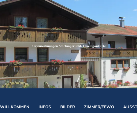
Zum
Zur
Zum
Inhalt
Suche
Footer
Ferienwohnungen Stockinger inkl. Chiemgaukarte
©
WILLKOMMEN
INFOS
BILDER
ZIMMER/FEWO
AUSS