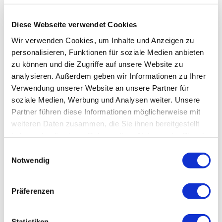
Anreise: 14:00 - 18:00
Abreise: 05:00 - 09:00
Diese Webseite verwendet Cookies
Services
Wir verwenden Cookies, um Inhalte und Anzeigen zu
personalisieren, Funktionen für soziale Medien anbieten
Abholung vom Bahnhof
kostenloser Parkplatz
zu können und die Zugriffe auf unsere Website zu
Familienangebote
Parkplatz am Haus
analysieren. Außerdem geben wir Informationen zu Ihrer
Schlittenverleih
Brettspiele/Puzzle
Verwendung unserer Website an unsere Partner für
Zahlungsoptionen vor Ort
soziale Medien, Werbung und Analysen weiter. Unsere
Kostenfreies Babybett von 0-2 Jahren
Partner führen diese Informationen möglicherweise mit
Ausschließlich Barzahlung
weiteren Daten zusammen, die Sie ihnen bereitgestellt
Tagung & Konferenz
haben oder die sie im Rahmen Ihrer Nutzung der Dienste
gesammelt haben.
W-LAN
Einwilligungsauswahl
In der Nähe
Notwendig
Bahnhof
Ausstattung
Präferenzen
kostenloses W-LAN (in der gesamten Unterkunft)
Richtlinien
Statistiken