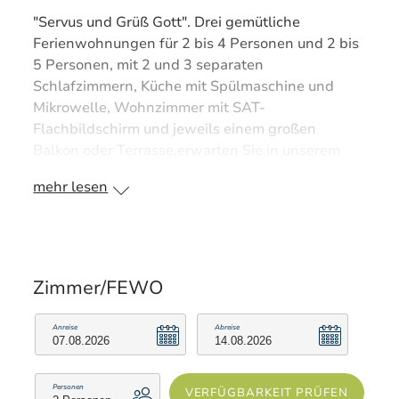
"Servus und Grüß Gott". Drei gemütliche
Ferienwohnungen für 2 bis 4 Personen und 2 bis
5 Personen, mit 2 und 3 separaten
Schlafzimmern, Küche mit Spülmaschine und
Mikrowelle, Wohnzimmer mit SAT-
Flachbildschirm und jeweils einem großen
Balkon oder Terrasse,erwarten Sie in unserem
ortsnahen Haus (5 Gehminuten zur Ortsmitte). In
mehr lesen
unmittelbarer Nähe befindet sich das
Wellenhallen- und Freibad Vita-Alpina, Eis- und
Schießhalle, Spazier- und Wanderwege, sowie
die Langlaufloipen. Die Langlaufschule ist zu Fuß
erreichbar. Ideal auch für Bahnreisende. Aus
Zimmer/FEWO
hygienischen Gründen
Keine Haustiere
.
Besuchen Sie unsere Homepage
Anreise
Abreise
ferienwohnungen-stockinger.de
↗
oder rufen
Sie uns einfach an.
Personen
VERFÜGBARKEIT PRÜFEN
Ihr Vorteil: Wir sind Partnerbetrieb der Chiemgau