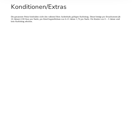
Konditionen/Extras
Die genannten Preise beinhalten nicht den während Ihres Aufenthalts gültigen Kurbeitrag. Dieser beträgt pro Erwachsenem (ab
16 Jahren) 2,90 Euro pro Nacht, pro Kind/Jugendlichem von 6-15 Jahren 1,70 pro Nacht. Für Kinder von 0 – 5 Jahren wird
kein Kurbeitrag erhoben.