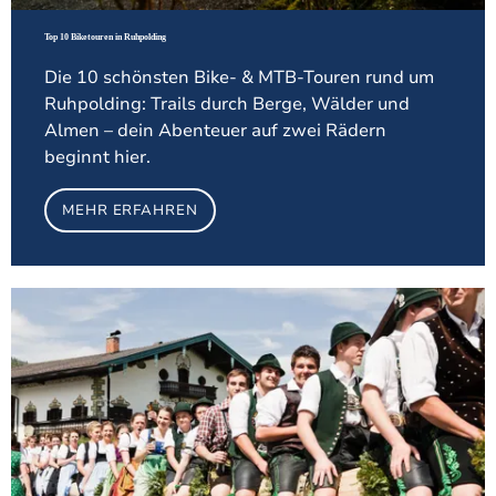
Top 10 Biketouren in Ruhpolding
Die 10 schönsten Bike‑ & MTB‑Touren rund um
Ruhpolding: Trails durch Berge, Wälder und
Almen – dein Abenteuer auf zwei Rädern
beginnt hier.
MEHR ERFAHREN
Meh