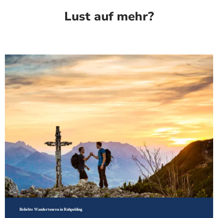
Lust auf mehr?
Meh
©
Beliebte Wandertouren in Ruhpolding