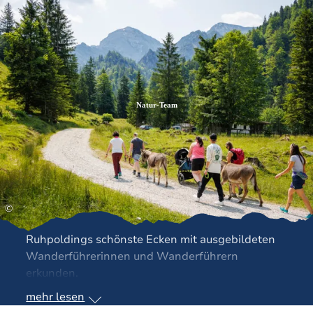
Zum
Zur
Zum
Inhalt
Suche
Footer
Natur-Team
©
Ruhpoldings schönste Ecken mit ausgebildeten
Wanderführerinnen und Wanderführern
erkunden.
mehr lesen