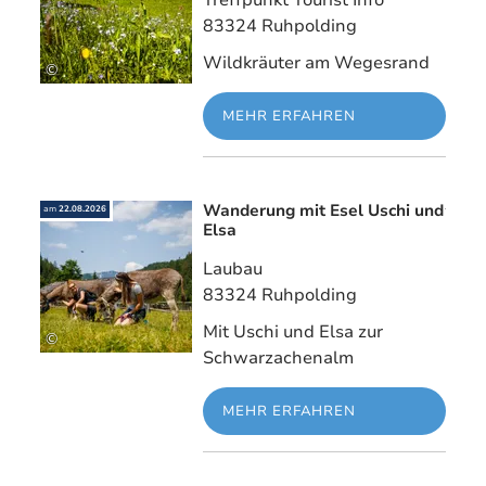
Treffpunkt Tourist Info
83324 Ruhpolding
Wildkräuter am Wegesrand
©
MEHR ERFAHREN
Wanderung mit Esel Uschi und
Mehr erfahre
am
22.08.2026
Elsa
Laubau
83324 Ruhpolding
Mit Uschi und Elsa zur
©
Schwarzachenalm
MEHR ERFAHREN