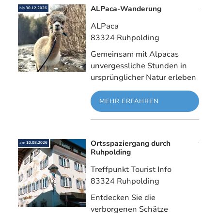
ALPaca-Wanderung
Mehr erfahre
bis
30.12.2026
ALPaca
83324 Ruhpolding
Gemeinsam mit Alpacas
unvergessliche Stunden in
©
ursprünglicher Natur erleben
MEHR ERFAHREN
Ortsspaziergang durch
Mehr erfahre
am
10.08.2026
Ruhpolding
Treffpunkt Tourist Info
83324 Ruhpolding
Entdecken Sie die
©
verborgenen Schätze