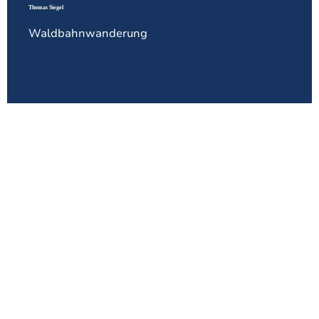
Thomas Siegel
Waldbahnwanderung
Alle Infos zur Anmeldung
Telefonisch in der Tourist Info: 08663 8806-0
Per Email: tourismus@ruhpolding.de
Online:
https://aktivprogramm-
ruhpolding.reservix.de/events
↗