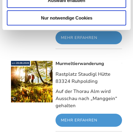
Auswahl erlauben
erfahren Sie von einem
heimischen Imker alles über
die Bienen. Die Wanderung
Nur notwendige Cookies
endet bei einem Bienenhaus.
MEHR ERFAHREN
Murmeltierwanderung
Mehr erfahre
am
20.08.2026
Rastplatz Staudigl Hütte
83324 Ruhpolding
Auf der Thorau Alm wird
Ausschau nach „Manggein“
©
gehalten
MEHR ERFAHREN