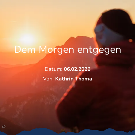
Zum
Zur
Zum
Inhalt
Suche
Footer
Dem Morgen entgegen
Datum:
06.02.2026
Von:
Kathrin Thoma
©