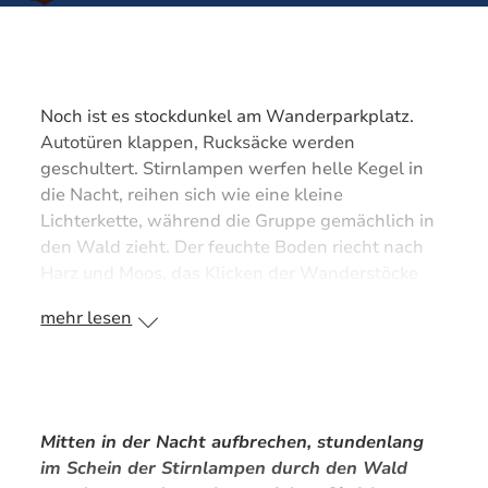
Noch ist es stockdunkel am Wanderparkplatz.
Autotüren klappen, Rucksäcke werden
geschultert. Stirnlampen werfen helle Kegel in
die Nacht, reihen sich wie eine kleine
Lichterkette, während die Gruppe gemächlich in
den Wald zieht. Der feuchte Boden riecht nach
Harz und Moos, das Klicken der Wanderstöcke
gibt den Takt vor. Es ist kurz nach zwei Uhr
mehr lesen
morgens.
Anfangs wird noch viel geredet, doch je steiler
der Weg, desto stiller wird es. Das Gehen wirkt
meditativ. Über den Baumwipfeln spannt sich ein
Mitten in der Nacht aufbrechen, stundenlang
weiter Sternenhimmel, die Milchstraße leuchtet
im Schein der Stirnlampen durch den Wald
klar.