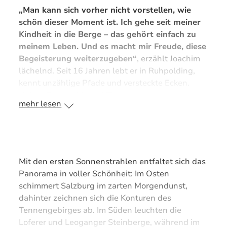
„Man kann sich vorher nicht vorstellen, wie
schön dieser Moment ist. Ich gehe seit meiner
Kindheit in die Berge – das gehört einfach zu
meinem Leben. Und es macht mir Freude, diese
Begeisterung weiterzugeben“
, erzählt Joachim
lächelnd. Seit 16 Jahren lebt er in Ruhpolding,
kennt unzählige Pfade und versteckte Ecken.
Neben Bergwald- und Themenwanderungen
mehr lesen
liegt ihm der frühe Aufbruch zur
Sonnenaufgangstour besonders am Herzen.
„Ich
bin ein Morgenmensch – ein Sonnenaufgang
steht für Aufbruch, Tatkraft und einen
erfüllten Start in den neuen Tag."
Mit den ersten Sonnenstrahlen entfaltet sich das
Panorama in voller Schönheit: Im Osten
schimmert Salzburg im zarten Morgendunst,
dahinter zeichnen sich die Konturen des
Tennengebirges ab. Im Süden leuchten die
Loferer und Leoganger Steinberge, während im