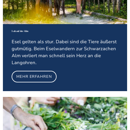
©
I-ah auf der Alm
Esel gelten als stur. Dabei sind die Tiere äußerst
gutmütig. Beim Eselwandern zur Schwarzachen
Alm verliert man schnell sein Herz an die
Langohren.
MEHR ERFAHREN
Meh