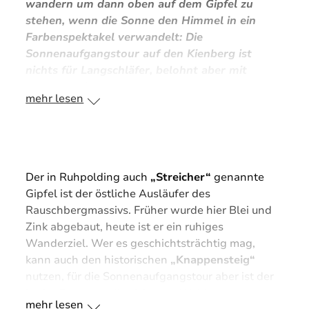
wandern um dann oben auf dem Gipfel zu
Wanderführer Joachim Ries weiß, dass die Tour
stehen, wenn die Sonne den Himmel in ein
mehr ist, als nur ein Morgenspaziergang: „Das ist
Farbenspektakel verwandelt: Die
körperlich und mental schon etwas
Sonnenaufgangstour auf den Kienberg ist
Außergewöhnliches.“ Genügend Pausen,
nichts für Langschläfer, belohnt aber mit
Energieriegel und ein wachsames Auge auf die
unvergesslichen Momenten
mehr lesen
Gruppe gehören deshalb für ihn dazu.
“Den
Kienberg bei Nacht muss man sich zwar
erkämpfen, aber genau das macht das
Gipfelerlebnis so einzigartig und unbezahlbar”
,
sagt er.
Der in Ruhpolding auch
„Streicher“
genannte
Gipfel ist der östliche Ausläufer des
Rauschbergmassivs. Früher wurde hier Blei und
Zink abgebaut, heute ist er ein ruhiges
Wanderziel. Wer es geschichtsträchtig mag,
kann auch den historischen
„Knappensteig“
nutzen, für die Sonnenaufgangstour aber ist der
breite Forstweg die sicherere Wahl.
mehr lesen