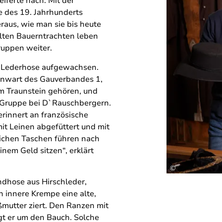
eiferte nach. Mit der
 des 19. Jahrhunderts
eraus, wie man sie bis heute
alten Bauerntrachten leben
ruppen weiter.
er Lederhose aufgewachsen.
tenwart des Gauverbandes 1,
m Traunstein gehören, und
n Gruppe bei D`Rauschbergern.
erinnert an französische
mit Leinen abgefüttert und mit
lichen Taschen führen nach
inem Geld sitzen“, erklärt
©
ndhose aus Hirschleder,
 innere Krempe eine alte,
mutter ziert. Den Ranzen mit
ägt er um den Bauch. Solche