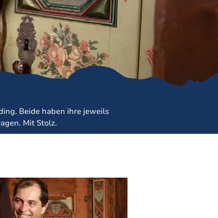
Prospekte
ience 2026
Barrierefrei
reisen
Team
Stellenangebote
Rathaus
ng. Beide haben ihre jeweils
Ruhpolding
agen. Mit Stolz.