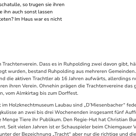
chatulle, so trugen sie ihren
ie ihn auch sonst lassen
teten? Im Haus war es nicht
im Trachtenverein. Dass es in Ruhpolding zwei davon gibt, hä
gt wurden, bestand Ruhpolding aus mehreren Gemeinden. 
d die aktiven Trachtler ab 16 Jahren aufwärts, allerdings nur
eren ihren Verein. Ohnehin prägen die Trachtenvereine das 
n, vom Almkirtag bis zum Dorffest.
t im Holzknechtmuseum Laubau sind „D’Miesenbacher“ feder
gkulisse an zwei bis drei Wochenenden insgesamt fünf Auff
e Menge Tiere ihr Publikum. Den Regie-Hut hat Christian Bur
t. Seit vielen Jahren ist er Schauspieler beim Chiemgauer 
 unter der Bezeichnung „Tracht“ aber nur die richtige und di