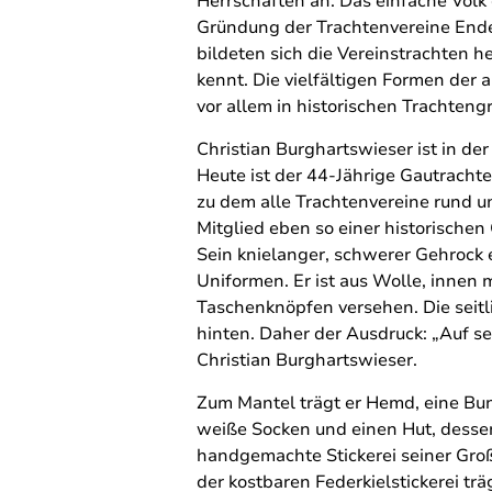
Herrschaften an. Das einfache Volk 
Gründung der Trachtenvereine Ende
bildeten sich die Vereinstrachten h
kennt. Die vielfältigen Formen der 
vor allem in historischen Trachteng
Christian Burghartswieser ist in d
Heute ist der 44-Jährige Gautrach
zu dem alle Trachtenvereine rund u
Mitglied eben so einer historische
Sein knielanger, schwerer Gehrock 
Uniformen. Er ist aus Wolle, innen 
Taschenknöpfen versehen. Die seit
hinten. Daher der Ausdruck: „Auf se
Christian Burghartswieser.
Zum Mantel trägt er Hemd, eine Bu
weiße Socken und einen Hut, dessen
handgemachte Stickerei seiner Groß
der kostbaren Federkielstickerei tr