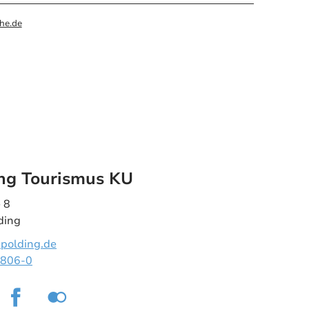
he.de
ng Tourismus KU
 8
ding
polding.de
8806-0