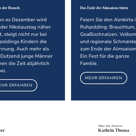
's der Brauch
Das Ende der Almsaison feiern
n es Dezember wird
Feiern Sie den Almkirta 
der Nikolaustag näher
Ruhpolding: Brauchtum,
t, steigt nicht nur bei
Goaßlschnalzen, Volksm
poldings Kindern die
und regionale Schmanke
nnung. Auch mehr als
zum Ende der Almsaison
i Dutzend junge Männer
Ein Fest für die ganze
en die Zeit alljährlich
Familie.
ei.
MEHR ERFAHREN
EHR ERFAHREN
Über die Autorin
ter
Kathrin Thoma