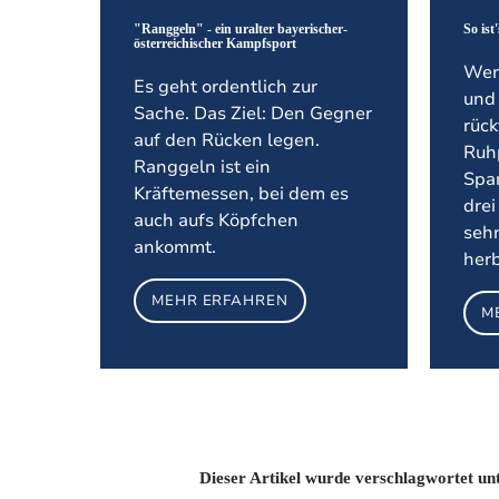
"Ranggeln" - ein uralter bayerischer-
So ist
österreichischer Kampfsport
Wen
Es geht ordentlich zur
und 
Sache. Das Ziel: Den Gegner
rück
auf den Rücken legen.
Ruh
Ranggeln ist ein
Spa
Kräftemessen, bei dem es
dre
auch aufs Köpfchen
sehn
ankommt.
herb
MEHR ERFAHREN
M
Dieser Artikel wurde verschlagwortet un