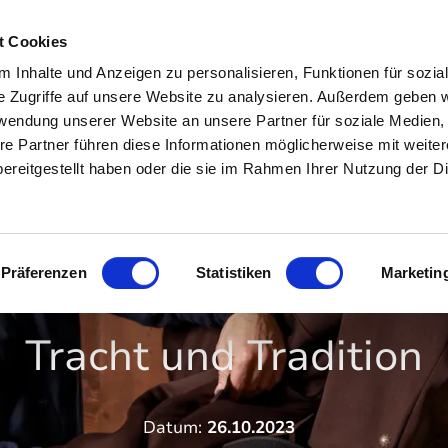
Zum
Zur
Zum
Inhalt
Suche
Footer
t Cookies
 Inhalte und Anzeigen zu personalisieren, Funktionen für sozia
In & um Ruhpolding
Aktivitäten
Veranstaltunge
e Zugriffe auf unsere Website zu analysieren. Außerdem geben w
rwendung unserer Website an unsere Partner für soziale Medien
re Partner führen diese Informationen möglicherweise mit weite
Freizeiteinrichtungen
Wandern
Veranstaltungska
ereitgestellt haben oder die sie im Rahmen Ihrer Nutzung der D
Essen & Trinken
Radfahren
Erlebnisprogram
Museen & Sinnstifterorte
Bergbahnen
Jahreshighlights
Präferenzen
Statistiken
Marketin
Startseite
In & um Ruhpolding
O'Kema Magazin
Ausflugsziele in der
Almen
Traditionsverans
Umgebung
Sommerfreuden
Für Familien
Tracht und Tradition
Luftkurort Ruhpolding
Winterfreuden
Zweites Ruhpoldi
O'Kema Magazin
Fliang
Wenn’s mal regnet
Datum:
26.10.2023
Route66 & ADAC 