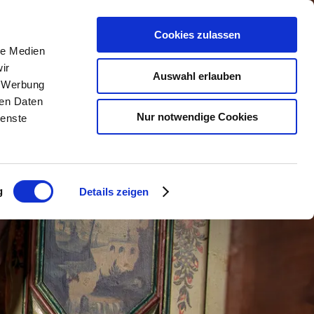
Cookies zulassen
le Medien
n
Urlaub buchen
Service
ir
Auswahl erlauben
, Werbung
ren Daten
lender
Unterkunftsuche
Kontakt &
Nur notwendige Cookies
ienste
Öffnungszeiten
m
Camping
Anreise &
Urlaub mit Hund
Mobilität
g
Details zeigen
taltungen
Gruppenreisen
Kurbeitrag & Co.
Barrierefrei reisen
Chiemgau Karte
nger Dirndl
Wetter
Webcams
Classic Area