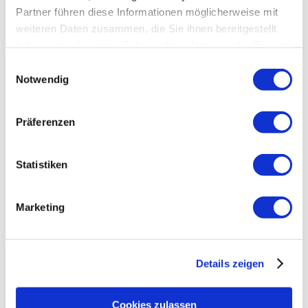
Partner führen diese Informationen möglicherweise mit
Ruhpolding - Heimat für Erinnerungen (Christine,
Winter)
weiteren Daten zusammen, die Sie ihnen bereitgestellt
Gut schlafen in Ruhpolding - Musterseite
haben oder die sie im Rahmen Ihrer Nutzung der Dienste
Bitte alle einsteigen
gesammelt haben.
Einwilligungsauswahl
NÄCHSTER HALT – Ruhpolding
Notwendig
Hochzeitsflug auf der Alm
A b’sonderer Weg
Auf Spurensuche - Waldbahn
Präferenzen
Das Ende der Almsaison
Ein Strauß voll Kräuter
Des Königs neue Kleider
Statistiken
Ruhpolding - Sommerträume
Heu, Heiliger, Halleluja
Käse machen ist Handarbeit
Marketing
Dem Morgen entgegen
Der Mann der Sonderzüge
Zeit zu zweit
Zeit für Familie
Details zeigen
FAQ
Zeit für Bewegung
Cookies zulassen