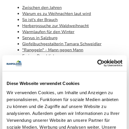
Zwischen den Jahren
Warum es zu Weihnachten laut wird
So ist's der Brauch
Herbergssuche zur Waldweihnacht
Warmlaufen für den Winter
Servus in Salzburg
Gipfelbuchgestalterin Tamara Schweidler
"Ranggeln" - Mann gegen Mann
Ewiger Bergblick
Comeback für den Bären
Die stärksten Männer
Der Empfangschef von Ruhpolding
Täuschend echt
Diese Webseite verwendet Cookies
Ruhpolding - Heimat für Erinnerungen (Matthias,
Sommer)
Wir verwenden Cookies, um Inhalte und Anzeigen zu
Ruhpolding - Heimat für Erinnerungen (Christine,
personalisieren, Funktionen für soziale Medien anbieten
Sommer)
zu können und die Zugriffe auf unsere Website zu
Ruhpolding - Da g'spiast di wieder (Matthias)
analysieren. Außerdem geben wir Informationen zu Ihrer
Ruhpolding - Da g'spiast di wieder
Verwendung unserer Website an unsere Partner für
Ruhpolding - Heimat für Erinnerungen (Matthias,
soziale Medien, Werbung und Analysen weiter. Unsere
Winter)