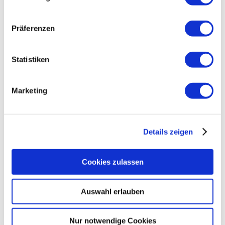
Männer mit Schmalz
Hochzeitsflug auf der Alm
Unterwegs mit Franziska Preuß
Präferenzen
Der Wildtier flüsterer
A b’sonderer Weg
Statistiken
Auf Spurensuche - Waldbahn
Himmlisch auftanken
Kletterspaß für Wipfelstürmer
Marketing
Das Ende der Almsaison
Ein Strauß voll Kräuter
Des Königs neue Kleider
Ruhpolding - Sommerträume
Details zeigen
Heu, Heiliger, Halleluja
Oldtimer zum Staunen
Käse machen ist Handarbeit
Cookies zulassen
Hotel, Wirtshaus, Treffpunkt
Im Flow durch den Chiemgau
Dem Morgen entgegen
Auswahl erlauben
Der Mann der Sonderzüge
Junge Gesichter auf dem Grün
Lautlos durch der Wald
Nur notwendige Cookies