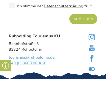
Ich stimme der
Datenschutzerklärung
zu. *
ANMELDEN
Ruhpolding Tourismus KU
Bahnhofstraße 8
83324 Ruhpolding
tourismus@ruhpolding.de
+49 (0) 8663 8806-0
Gut zu wissen
Kontakt
Impressum
Tourismus-
Dashboard
↗
Über uns
Stellenangeb