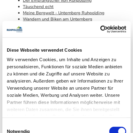
Der Empfangschef von Ruhpolding
Täuschend echt
Meine Bergwelt - Unternberg Ruhpolding
Wandern und Biken am Unternberg
Natur-Team
Ruhpolding - Heimat für Erinnerungen (Matthias,
Sommer)
Ruhpolding - Heimat für Erinnerungen (Christine,
Sommer)
Diese Webseite verwendet Cookies
I-ah auf der Alm
Wir verwenden Cookies, um Inhalte und Anzeigen zu
Aus der Mitte entspringt ein Fisch
personalisieren, Funktionen für soziale Medien anbieten
Ruhpolding - Da g'spiast di wieder (Matthias)
zu können und die Zugriffe auf unsere Website zu
Ruhpolding - Da g'spiast di wieder
analysieren. Außerdem geben wir Informationen zu Ihrer
Sagenhaftes Ruhpolding
Ruhpolding - Heimat für Erinnerungen (Matthias,
Verwendung unserer Website an unsere Partner für
Winter)
soziale Medien, Werbung und Analysen weiter. Unsere
Ruhpolding - Heimat für Erinnerungen (Christine,
Partner führen diese Informationen möglicherweise mit
Winter)
weiteren Daten zusammen, die Sie ihnen bereitgestellt
Gut schlafen in Ruhpolding - Musterseite
haben oder die sie im Rahmen Ihrer Nutzung der Dienste
Wanderführer Stefan Birmoser
gesammelt haben.
Bitte alle einsteigen
Einwilligungsauswahl
NÄCHSTER HALT – Ruhpolding
Notwendig